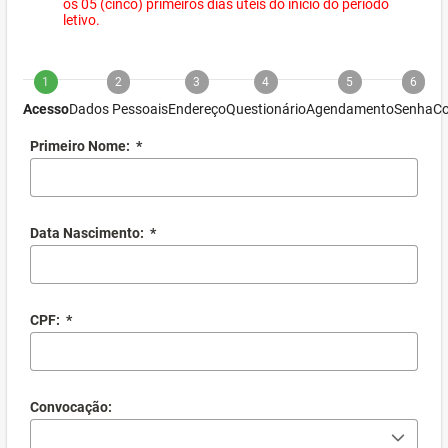
os 05 (cinco) primeiros dias úteis do início do período
letivo.
1
2
3
4
5
6
Acesso
Dados Pessoais
Endereço
Questionário
Agendamento
Senha
Co
Primeiro Nome:
*
Data Nascimento:
*
CPF:
*
Convocação: