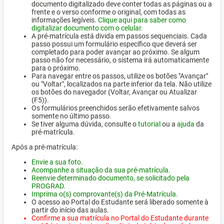
documento digitalizado deve conter todas as páginas ou a
frente e o verso conforme o original, com todas as
informações legíveis.
Clique aqui para saber como
digitalizar documento com o celular.
A pré-matrícula está divida em passos sequenciais. Cada
passo possui um formulário específico que deverá ser
completado para poder avançar ao próximo. Se algum
passo não for necessário, o sistema irá automaticamente
para o próximo.
Para navegar entre os passos, utilize os botões "Avançar"
ou "Voltar", localizados na parte inferior da tela. Não utilize
os botões do navegador (Voltar, Avançar ou Atualizar
(F5)).
Os formulários preenchidos serão efetivamente salvos
somente no último passo.
Se tiver alguma dúvida, consulte o
tutorial
ou a
ajuda
da
pré-matrícula.
Após a pré-matrícula:
Envie a sua foto.
Acompanhe a situação da sua pré-matrícula.
Reenvie determinado documento, se solicitado pela
PROGRAD.
Imprima o(s) comprovante(s) da Pré-Matrícula.
O acesso ao Portal do Estudante será liberado somente à
partir do início das aulas.
Confirme a sua matrícula no Portal do Estudante durante