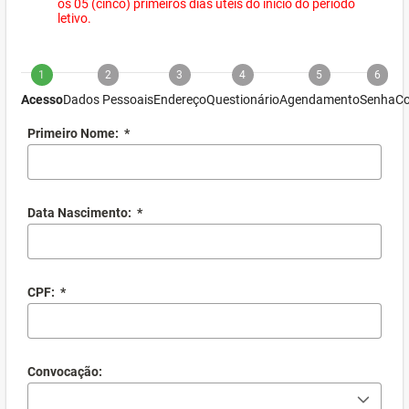
os 05 (cinco) primeiros dias úteis do início do período
letivo.
1
2
3
4
5
6
Acesso
Dados Pessoais
Endereço
Questionário
Agendamento
Senha
Co
Primeiro Nome:
*
Data Nascimento:
*
CPF:
*
Convocação: