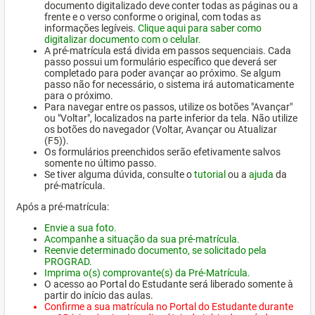
documento digitalizado deve conter todas as páginas ou a
frente e o verso conforme o original, com todas as
informações legíveis.
Clique aqui para saber como
digitalizar documento com o celular.
A pré-matrícula está divida em passos sequenciais. Cada
passo possui um formulário específico que deverá ser
completado para poder avançar ao próximo. Se algum
passo não for necessário, o sistema irá automaticamente
para o próximo.
Para navegar entre os passos, utilize os botões "Avançar"
ou "Voltar", localizados na parte inferior da tela. Não utilize
os botões do navegador (Voltar, Avançar ou Atualizar
(F5)).
Os formulários preenchidos serão efetivamente salvos
somente no último passo.
Se tiver alguma dúvida, consulte o
tutorial
ou a
ajuda
da
pré-matrícula.
Após a pré-matrícula:
Envie a sua foto.
Acompanhe a situação da sua pré-matrícula.
Reenvie determinado documento, se solicitado pela
PROGRAD.
Imprima o(s) comprovante(s) da Pré-Matrícula.
O acesso ao Portal do Estudante será liberado somente à
partir do início das aulas.
Confirme a sua matrícula no Portal do Estudante durante