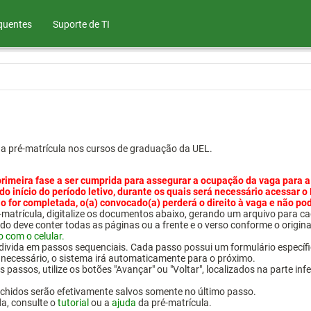
quentes
Suporte de TI
ua pré-matrícula nos cursos de graduação da UEL.
primeira fase a ser cumprida para assegurar a ocupação da vaga para a
 do início do período letivo, durante os quais será necessário acessar o
o for completada, o(a) convocado(a) perderá o direito à vaga e não po
pré-matrícula, digitalize os documentos abaixo, gerando um arquivo pa
do deve conter todas as páginas ou a frente e o verso conforme o origina
o com o celular.
 divida em passos sequenciais. Cada passo possui um formulário específ
necessário, o sistema irá automaticamente para o próximo.
 passos, utilize os botões "Avançar" ou "Voltar", localizados na parte inf
chidos serão efetivamente salvos somente no último passo.
da, consulte o
tutorial
ou a
ajuda
da pré-matrícula.