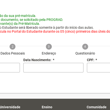
o da sua pré-matrícula.
 documento, se solicitado pela PROGRAD.
vante(s) da Pré-Matrícula.
 Estudante será liberado somente à partir do início das aulas.
ula no Portal do Estudante durante os 05 (cinco) primeiros dias úteis do i
2
3
4
Dados Pessoais
Endereço
Questionário
Data Nascimento:
*
CPF:
*
 Universidade
Ensino
Comunidade