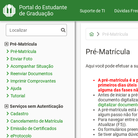
Portal do Estudante
Suporte de TI
Dúvidas Fre
de Graduação
Pré-Matrícula
Pré-Matrícula
Pré-Matrícula
Pré-Matrícula
Enviar Foto
Aqui você pode efetuar a s
Acompanhar Situação
Reenviar Documentos
A pré-matrícula é a 
Imprimir Comprovantes
primeiros dias úteis
Ajuda
alguma das fases nã
Antes de iniciar a 
Tutorial
documento digitaliza
digitalizar document
Serviços sem Autenticação
A pré-matrícula está
Cadastro
algum passo não for 
Para navegar entre os
Cancelamento de Matrícula
Atualizar (F5)).
Emissão de Certificados
Os formulários preen
Se tiver alguma dúvi
eProtocolo