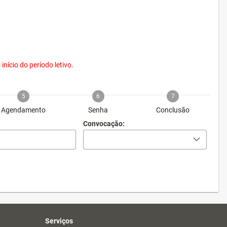
nício do período letivo.
5
6
7
Agendamento
Senha
Conclusão
Convocação:
Serviços