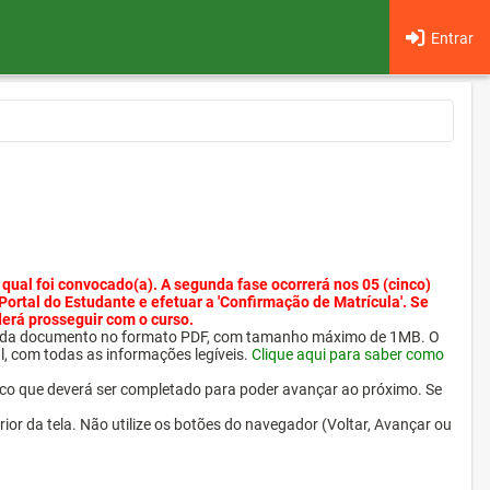
Entrar
 qual foi convocado(a). A segunda fase ocorrerá nos 05 (cinco)
 Portal do Estudante e efetuar a 'Confirmação de Matrícula'. Se
derá prosseguir com o curso.
ra cada documento no formato PDF, com tamanho máximo de 1MB. O
l, com todas as informações legíveis.
Clique aqui para saber como
ico que deverá ser completado para poder avançar ao próximo. Se
erior da tela. Não utilize os botões do navegador (Voltar, Avançar ou