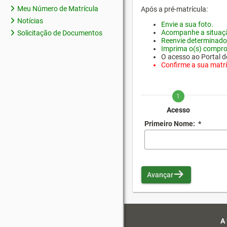
Meu Número de Matrícula
Após a pré-matrícula:
Notícias
Envie a sua foto.
Acompanhe a situaçã
Solicitação de Documentos
Reenvie determinado
Imprima o(s) compro
O acesso ao Portal do
Confirme a sua matríc
1
Acesso
Primeiro Nome:
*
Avançar
A