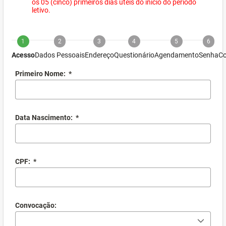
os 05 (cinco) primeiros dias úteis do início do período
letivo.
1
2
3
4
5
6
Acesso
Dados Pessoais
Endereço
Questionário
Agendamento
Senha
Co
Primeiro Nome:
*
Data Nascimento:
*
CPF:
*
Convocação: