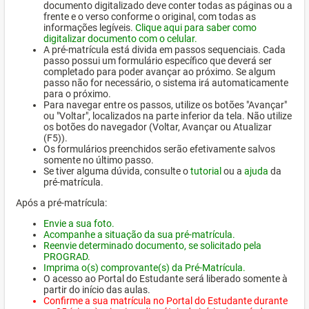
documento digitalizado deve conter todas as páginas ou a
frente e o verso conforme o original, com todas as
informações legíveis.
Clique aqui para saber como
digitalizar documento com o celular.
A pré-matrícula está divida em passos sequenciais. Cada
passo possui um formulário específico que deverá ser
completado para poder avançar ao próximo. Se algum
passo não for necessário, o sistema irá automaticamente
para o próximo.
Para navegar entre os passos, utilize os botões "Avançar"
ou "Voltar", localizados na parte inferior da tela. Não utilize
os botões do navegador (Voltar, Avançar ou Atualizar
(F5)).
Os formulários preenchidos serão efetivamente salvos
somente no último passo.
Se tiver alguma dúvida, consulte o
tutorial
ou a
ajuda
da
pré-matrícula.
Após a pré-matrícula:
Envie a sua foto.
Acompanhe a situação da sua pré-matrícula.
Reenvie determinado documento, se solicitado pela
PROGRAD.
Imprima o(s) comprovante(s) da Pré-Matrícula.
O acesso ao Portal do Estudante será liberado somente à
partir do início das aulas.
Confirme a sua matrícula no Portal do Estudante durante