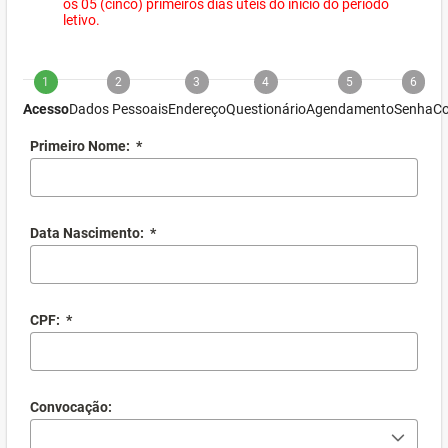
os 05 (cinco) primeiros dias úteis do início do período
letivo.
1
2
3
4
5
6
Acesso
Dados Pessoais
Endereço
Questionário
Agendamento
Senha
Co
Primeiro Nome:
*
Data Nascimento:
*
CPF:
*
Convocação: