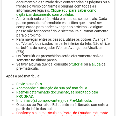
documento digitalizado deve conter todas as páginas ou a
frente e o verso conforme o original, com todas as
informações legíveis.
Clique aqui para saber como
digitalizar documento com o celular.
A pré-matrícula está divida em passos sequenciais. Cada
passo possui um formulário específico que deverá ser
completado para poder avançar ao próximo. Se algum
passo não for necessário, o sistema irá automaticamente
para o próximo.
Para navegar entre os passos, utilize os botões "Avançar"
ou "Voltar", localizados na parte inferior da tela. Não utilize
os botões do navegador (Voltar, Avançar ou Atualizar
(F5)).
Os formulários preenchidos serão efetivamente salvos
somente no último passo.
Se tiver alguma dúvida, consulte o
tutorial
ou a
ajuda
da
pré-matrícula.
Após a pré-matrícula:
Envie a sua foto.
Acompanhe a situação da sua pré-matrícula.
Reenvie determinado documento, se solicitado pela
PROGRAD.
Imprima o(s) comprovante(s) da Pré-Matrícula.
O acesso ao Portal do Estudante será liberado somente à
partir do início das aulas.
Confirme a sua matrícula no Portal do Estudante durante