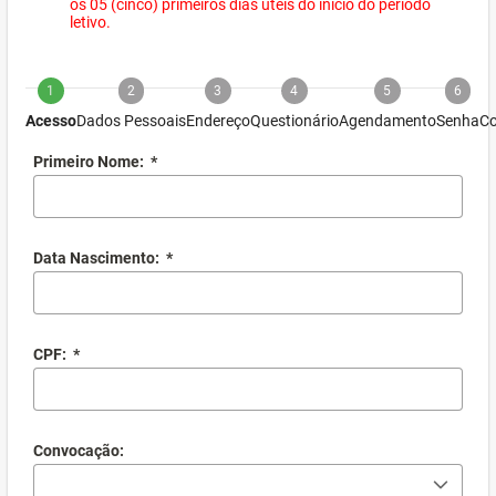
os 05 (cinco) primeiros dias úteis do início do período
letivo.
1
2
3
4
5
6
Acesso
Dados Pessoais
Endereço
Questionário
Agendamento
Senha
Co
Primeiro Nome:
*
Data Nascimento:
*
CPF:
*
Convocação: