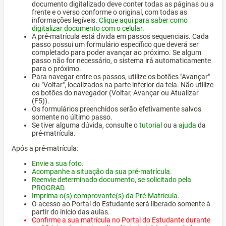
documento digitalizado deve conter todas as páginas ou a
frente e o verso conforme o original, com todas as
informações legíveis.
Clique aqui para saber como
digitalizar documento com o celular.
A pré-matrícula está divida em passos sequenciais. Cada
passo possui um formulário específico que deverá ser
completado para poder avançar ao próximo. Se algum
passo não for necessário, o sistema irá automaticamente
para o próximo.
Para navegar entre os passos, utilize os botões "Avançar"
ou "Voltar", localizados na parte inferior da tela. Não utilize
os botões do navegador (Voltar, Avançar ou Atualizar
(F5)).
Os formulários preenchidos serão efetivamente salvos
somente no último passo.
Se tiver alguma dúvida, consulte o
tutorial
ou a
ajuda
da
pré-matrícula.
Após a pré-matrícula:
Envie a sua foto.
Acompanhe a situação da sua pré-matrícula.
Reenvie determinado documento, se solicitado pela
PROGRAD.
Imprima o(s) comprovante(s) da Pré-Matrícula.
O acesso ao Portal do Estudante será liberado somente à
partir do início das aulas.
Confirme a sua matrícula no Portal do Estudante durante