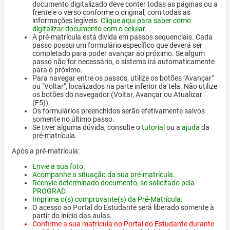
documento digitalizado deve conter todas as páginas ou a
frente e o verso conforme o original, com todas as
informações legíveis.
Clique aqui para saber como
digitalizar documento com o celular.
A pré-matrícula está divida em passos sequenciais. Cada
passo possui um formulário específico que deverá ser
completado para poder avançar ao próximo. Se algum
passo não for necessário, o sistema irá automaticamente
para o próximo.
Para navegar entre os passos, utilize os botões "Avançar"
ou "Voltar", localizados na parte inferior da tela. Não utilize
os botões do navegador (Voltar, Avançar ou Atualizar
(F5)).
Os formulários preenchidos serão efetivamente salvos
somente no último passo.
Se tiver alguma dúvida, consulte o
tutorial
ou a
ajuda
da
pré-matrícula.
Após a pré-matrícula:
Envie a sua foto.
Acompanhe a situação da sua pré-matrícula.
Reenvie determinado documento, se solicitado pela
PROGRAD.
Imprima o(s) comprovante(s) da Pré-Matrícula.
O acesso ao Portal do Estudante será liberado somente à
partir do início das aulas.
Confirme a sua matrícula no Portal do Estudante durante