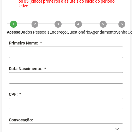
os 05 (cinco) primeiros dias úteis do início do período
letivo.
1
2
3
4
5
6
Acesso
Dados Pessoais
Endereço
Questionário
Agendamento
Senha
Co
Primeiro Nome:
*
Data Nascimento:
*
CPF:
*
Convocação: