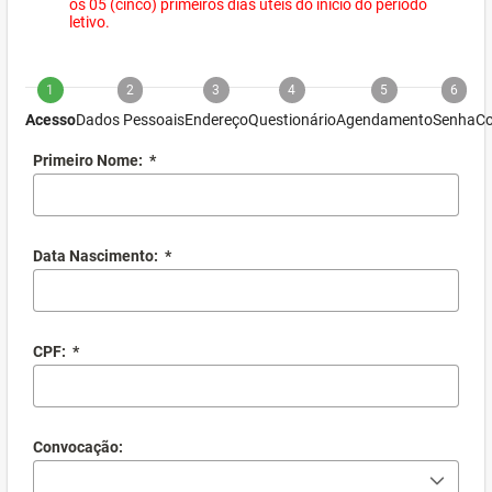
os 05 (cinco) primeiros dias úteis do início do período
letivo.
1
2
3
4
5
6
Acesso
Dados Pessoais
Endereço
Questionário
Agendamento
Senha
Co
Primeiro Nome:
*
Data Nascimento:
*
CPF:
*
Convocação: