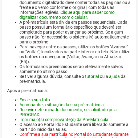
documento digitalizado deve conter todas as páginas ou a
frente e o verso conforme o original, com todas as
informações legíveis.
Clique aqui para saber como
digitalizar documento com o celular.
A pré-matrícula está divida em passos sequenciais. Cada
passo possui um formulário específico que deverá ser
completado para poder avançar ao próximo. Se algum
passo não for necessário, o sistema irá automaticamente
para o próximo.
Para navegar entre os passos, utilize os botões "Avançar"
ou "Voltar", localizados na parte inferior da tela. Não utilize
os botões do navegador (Voltar, Avançar ou Atualizar
(F5)).
Os formulários preenchidos serão efetivamente salvos
somente no último passo.
Se tiver alguma dúvida, consulte o
tutorial
ou a
ajuda
da
pré-matrícula.
Após a pré-matrícula:
Envie a sua foto.
Acompanhe a situação da sua pré-matrícula.
Reenvie determinado documento, se solicitado pela
PROGRAD.
Imprima o(s) comprovante(s) da Pré-Matrícula.
O acesso ao Portal do Estudante será liberado somente à
partir do início das aulas.
Confirme a sua matrícula no Portal do Estudante durante