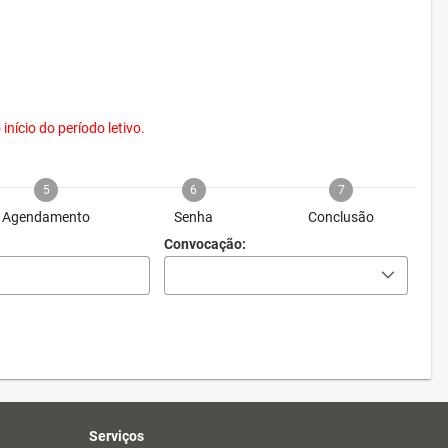
nício do período letivo.
5
6
7
Agendamento
Senha
Conclusão
Convocação:
Serviços