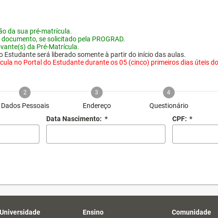
o da sua pré-matrícula.
 documento, se solicitado pela PROGRAD.
vante(s) da Pré-Matrícula.
 Estudante será liberado somente à partir do início das aulas.
ula no Portal do Estudante durante os 05 (cinco) primeiros dias úteis do i
2
3
4
Dados Pessoais
Endereço
Questionário
Data Nascimento:
*
CPF:
*
 Universidade
Ensino
Comunidade