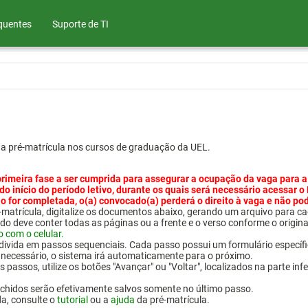
quentes
Suporte de TI
ua pré-matrícula nos cursos de graduação da UEL.
primeira fase a ser cumprida para assegurar a ocupação da vaga para a
 do início do período letivo, durante os quais será necessário acessar o
o for completada, o(a) convocado(a) perderá o direito à vaga e não po
pré-matrícula, digitalize os documentos abaixo, gerando um arquivo pa
do deve conter todas as páginas ou a frente e o verso conforme o origina
o com o celular.
 divida em passos sequenciais. Cada passo possui um formulário específ
necessário, o sistema irá automaticamente para o próximo.
 passos, utilize os botões "Avançar" ou "Voltar", localizados na parte inf
chidos serão efetivamente salvos somente no último passo.
da, consulte o
tutorial
ou a
ajuda
da pré-matrícula.