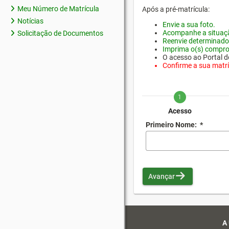
Meu Número de Matrícula
Após a pré-matrícula:
Notícias
Envie a sua foto.
Acompanhe a situaçã
Solicitação de Documentos
Reenvie determinado
Imprima o(s) compro
O acesso ao Portal do
Confirme a sua matríc
1
Acesso
Primeiro Nome:
*
Avançar
A