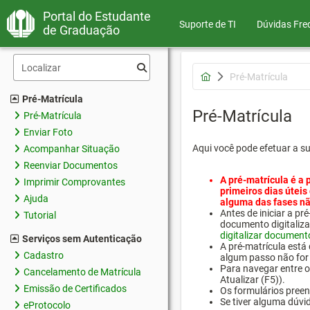
Portal do Estudante
Suporte de TI
Dúvidas Fre
de Graduação
Pré-Matrícula
Pré-Matrícula
Pré-Matrícula
Pré-Matrícula
Enviar Foto
Aqui você pode efetuar a s
Acompanhar Situação
Reenviar Documentos
A pré-matrícula é a 
Imprimir Comprovantes
primeiros dias úteis
Ajuda
alguma das fases nã
Antes de iniciar a 
Tutorial
documento digitaliza
digitalizar document
Serviços sem Autenticação
A pré-matrícula está
Cadastro
algum passo não for 
Para navegar entre os
Cancelamento de Matrícula
Atualizar (F5)).
Emissão de Certificados
Os formulários preen
Se tiver alguma dúvi
eProtocolo