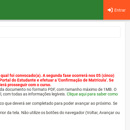
Entrar
 qual foi convocado(a). A segunda fase ocorrerá nos 05 (cinco)
 Portal do Estudante e efetuar a 'Confirmação de Matrícula'. Se
derá prosseguir com o curso.
ra cada documento no formato PDF, com tamanho máximo de 1MB. O
l, com todas as informações legíveis.
Clique aqui para saber como
ico que deverá ser completado para poder avançar ao próximo. Se
erior da tela. Não utilize os botões do navegador (Voltar, Avançar ou