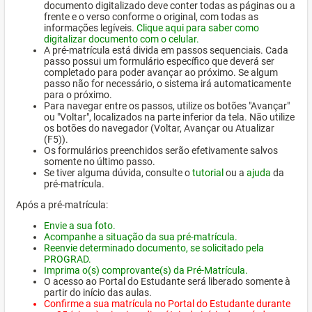
documento digitalizado deve conter todas as páginas ou a
frente e o verso conforme o original, com todas as
informações legíveis.
Clique aqui para saber como
digitalizar documento com o celular.
A pré-matrícula está divida em passos sequenciais. Cada
passo possui um formulário específico que deverá ser
completado para poder avançar ao próximo. Se algum
passo não for necessário, o sistema irá automaticamente
para o próximo.
Para navegar entre os passos, utilize os botões "Avançar"
ou "Voltar", localizados na parte inferior da tela. Não utilize
os botões do navegador (Voltar, Avançar ou Atualizar
(F5)).
Os formulários preenchidos serão efetivamente salvos
somente no último passo.
Se tiver alguma dúvida, consulte o
tutorial
ou a
ajuda
da
pré-matrícula.
Após a pré-matrícula:
Envie a sua foto.
Acompanhe a situação da sua pré-matrícula.
Reenvie determinado documento, se solicitado pela
PROGRAD.
Imprima o(s) comprovante(s) da Pré-Matrícula.
O acesso ao Portal do Estudante será liberado somente à
partir do início das aulas.
Confirme a sua matrícula no Portal do Estudante durante