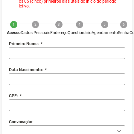
os 05 (cinco) primeiros dias úteis do início do período
letivo.
1
2
3
4
5
6
Acesso
Dados Pessoais
Endereço
Questionário
Agendamento
Senha
Co
Primeiro Nome:
*
Data Nascimento:
*
CPF:
*
Convocação: