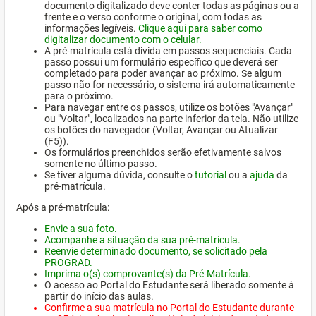
documento digitalizado deve conter todas as páginas ou a
frente e o verso conforme o original, com todas as
informações legíveis.
Clique aqui para saber como
digitalizar documento com o celular.
A pré-matrícula está divida em passos sequenciais. Cada
passo possui um formulário específico que deverá ser
completado para poder avançar ao próximo. Se algum
passo não for necessário, o sistema irá automaticamente
para o próximo.
Para navegar entre os passos, utilize os botões "Avançar"
ou "Voltar", localizados na parte inferior da tela. Não utilize
os botões do navegador (Voltar, Avançar ou Atualizar
(F5)).
Os formulários preenchidos serão efetivamente salvos
somente no último passo.
Se tiver alguma dúvida, consulte o
tutorial
ou a
ajuda
da
pré-matrícula.
Após a pré-matrícula:
Envie a sua foto.
Acompanhe a situação da sua pré-matrícula.
Reenvie determinado documento, se solicitado pela
PROGRAD.
Imprima o(s) comprovante(s) da Pré-Matrícula.
O acesso ao Portal do Estudante será liberado somente à
partir do início das aulas.
Confirme a sua matrícula no Portal do Estudante durante