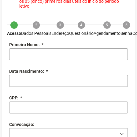
os 05 (cinco) primeiros dias úteis do início do período
letivo.
1
2
3
4
5
6
Acesso
Dados Pessoais
Endereço
Questionário
Agendamento
Senha
Co
Primeiro Nome:
*
Data Nascimento:
*
CPF:
*
Convocação: