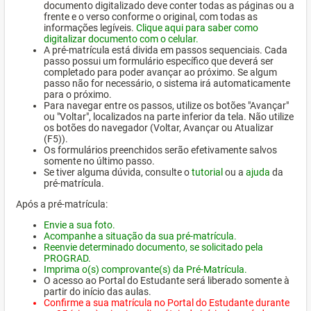
documento digitalizado deve conter todas as páginas ou a
frente e o verso conforme o original, com todas as
informações legíveis.
Clique aqui para saber como
digitalizar documento com o celular.
A pré-matrícula está divida em passos sequenciais. Cada
passo possui um formulário específico que deverá ser
completado para poder avançar ao próximo. Se algum
passo não for necessário, o sistema irá automaticamente
para o próximo.
Para navegar entre os passos, utilize os botões "Avançar"
ou "Voltar", localizados na parte inferior da tela. Não utilize
os botões do navegador (Voltar, Avançar ou Atualizar
(F5)).
Os formulários preenchidos serão efetivamente salvos
somente no último passo.
Se tiver alguma dúvida, consulte o
tutorial
ou a
ajuda
da
pré-matrícula.
Após a pré-matrícula:
Envie a sua foto.
Acompanhe a situação da sua pré-matrícula.
Reenvie determinado documento, se solicitado pela
PROGRAD.
Imprima o(s) comprovante(s) da Pré-Matrícula.
O acesso ao Portal do Estudante será liberado somente à
partir do início das aulas.
Confirme a sua matrícula no Portal do Estudante durante