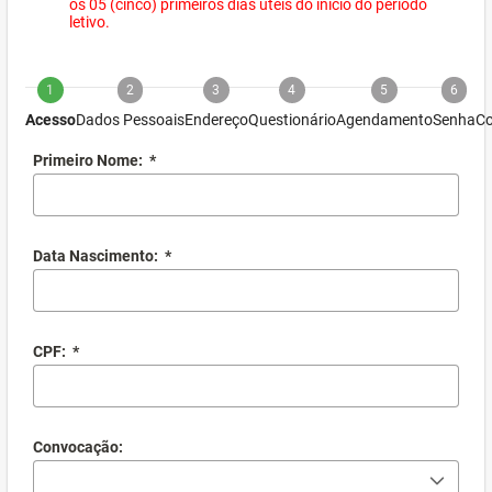
os 05 (cinco) primeiros dias úteis do início do período
letivo.
1
2
3
4
5
6
Acesso
Dados Pessoais
Endereço
Questionário
Agendamento
Senha
Co
Primeiro Nome:
*
Data Nascimento:
*
CPF:
*
Convocação: