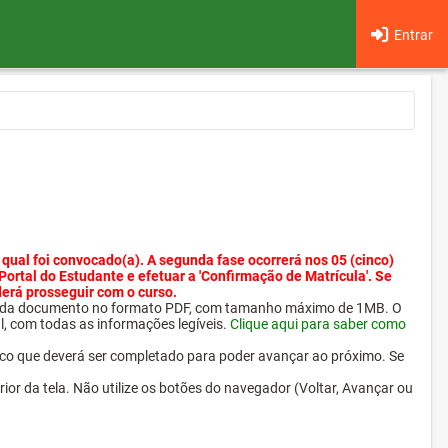
Entrar
 qual foi convocado(a). A segunda fase ocorrerá nos 05 (cinco)
 Portal do Estudante e efetuar a 'Confirmação de Matrícula'. Se
derá prosseguir com o curso.
ra cada documento no formato PDF, com tamanho máximo de 1MB. O
l, com todas as informações legíveis.
Clique aqui para saber como
ico que deverá ser completado para poder avançar ao próximo. Se
erior da tela. Não utilize os botões do navegador (Voltar, Avançar ou