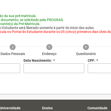
o da sua pré-matrícula.
 documento, se solicitado pela PROGRAD.
vante(s) da Pré-Matrícula.
 Estudante será liberado somente à partir do início das aulas.
ula no Portal do Estudante durante os 05 (cinco) primeiros dias úteis do i
2
3
4
Dados Pessoais
Endereço
Questionário
Data Nascimento:
*
CPF:
*
 Universidade
Ensino
Comunidade