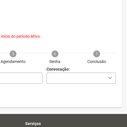
nício do período letivo.
5
6
7
Agendamento
Senha
Conclusão
Convocação:
Serviços