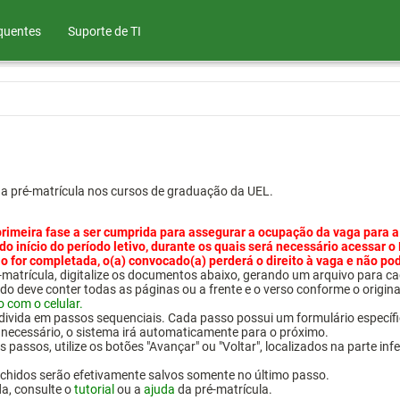
quentes
Suporte de TI
ua pré-matrícula nos cursos de graduação da UEL.
primeira fase a ser cumprida para assegurar a ocupação da vaga para a
 do início do período letivo, durante os quais será necessário acessar o
o for completada, o(a) convocado(a) perderá o direito à vaga e não po
pré-matrícula, digitalize os documentos abaixo, gerando um arquivo pa
do deve conter todas as páginas ou a frente e o verso conforme o origina
o com o celular.
 divida em passos sequenciais. Cada passo possui um formulário específ
necessário, o sistema irá automaticamente para o próximo.
 passos, utilize os botões "Avançar" ou "Voltar", localizados na parte inf
chidos serão efetivamente salvos somente no último passo.
da, consulte o
tutorial
ou a
ajuda
da pré-matrícula.