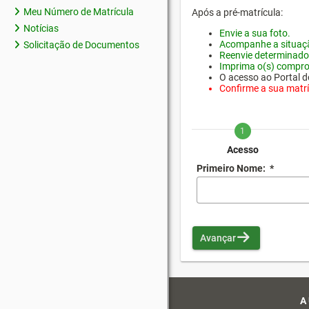
Meu Número de Matrícula
Após a pré-matrícula:
Notícias
Envie a sua foto.
Acompanhe a situaçã
Solicitação de Documentos
Reenvie determinado
Imprima o(s) compro
O acesso ao Portal do
Confirme a sua matríc
1
Acesso
Primeiro Nome:
*
Avançar
A