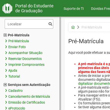
Portal do Estudante
Suporte de TI
Dúvidas Fre
de Graduação
Pré-Matrícula
Pré-Matrícula
Pré-Matrícula
Pré-Matrícula
Enviar Foto
Aqui você pode efetuar a s
Acompanhar Situação
Reenviar Documentos
A pré-matrícula é a 
Imprimir Comprovantes
primeiros dias úteis
Ajuda
alguma das fases nã
Antes de iniciar a 
Tutorial
documento digitaliza
digitalizar document
Serviços sem Autenticação
A pré-matrícula está
Cadastro
algum passo não for 
Para navegar entre os
Cancelamento de Matrícula
Atualizar (F5)).
Emissão de Certificados
Os formulários preen
Se tiver alguma dúvi
eProtocolo