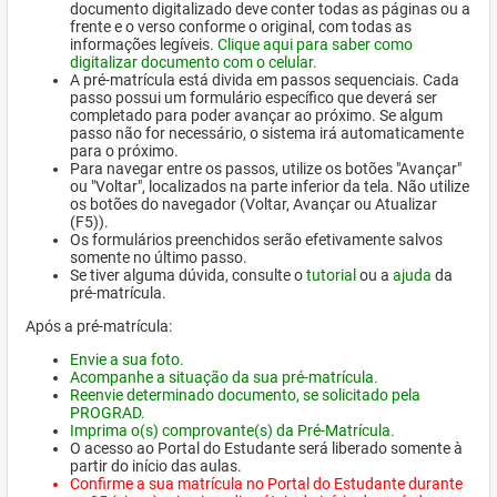
documento digitalizado deve conter todas as páginas ou a
frente e o verso conforme o original, com todas as
informações legíveis.
Clique aqui para saber como
digitalizar documento com o celular.
A pré-matrícula está divida em passos sequenciais. Cada
passo possui um formulário específico que deverá ser
completado para poder avançar ao próximo. Se algum
passo não for necessário, o sistema irá automaticamente
para o próximo.
Para navegar entre os passos, utilize os botões "Avançar"
ou "Voltar", localizados na parte inferior da tela. Não utilize
os botões do navegador (Voltar, Avançar ou Atualizar
(F5)).
Os formulários preenchidos serão efetivamente salvos
somente no último passo.
Se tiver alguma dúvida, consulte o
tutorial
ou a
ajuda
da
pré-matrícula.
Após a pré-matrícula:
Envie a sua foto.
Acompanhe a situação da sua pré-matrícula.
Reenvie determinado documento, se solicitado pela
PROGRAD.
Imprima o(s) comprovante(s) da Pré-Matrícula.
O acesso ao Portal do Estudante será liberado somente à
partir do início das aulas.
Confirme a sua matrícula no Portal do Estudante durante