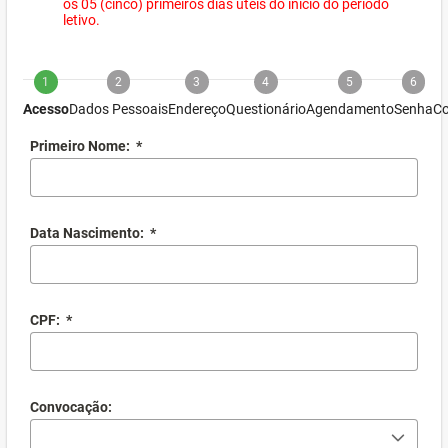
os 05 (cinco) primeiros dias úteis do início do período
letivo.
1
2
3
4
5
6
Acesso
Dados Pessoais
Endereço
Questionário
Agendamento
Senha
Co
Primeiro Nome:
*
Data Nascimento:
*
CPF:
*
Convocação: