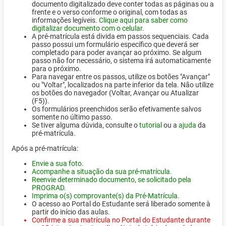
documento digitalizado deve conter todas as páginas ou a
frente e o verso conforme o original, com todas as
informações legíveis.
Clique aqui para saber como
digitalizar documento com o celular.
A pré-matrícula está divida em passos sequenciais. Cada
passo possui um formulário específico que deverá ser
completado para poder avançar ao próximo. Se algum
passo não for necessário, o sistema irá automaticamente
para o próximo.
Para navegar entre os passos, utilize os botões "Avançar"
ou "Voltar", localizados na parte inferior da tela. Não utilize
os botões do navegador (Voltar, Avançar ou Atualizar
(F5)).
Os formulários preenchidos serão efetivamente salvos
somente no último passo.
Se tiver alguma dúvida, consulte o
tutorial
ou a
ajuda
da
pré-matrícula.
Após a pré-matrícula:
Envie a sua foto.
Acompanhe a situação da sua pré-matrícula.
Reenvie determinado documento, se solicitado pela
PROGRAD.
Imprima o(s) comprovante(s) da Pré-Matrícula.
O acesso ao Portal do Estudante será liberado somente à
partir do início das aulas.
Confirme a sua matrícula no Portal do Estudante durante