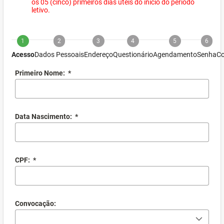
os 05 (cinco) primeiros dias úteis do início do período
letivo.
1
2
3
4
5
6
Acesso
Dados Pessoais
Endereço
Questionário
Agendamento
Senha
Co
Primeiro Nome:
*
Data Nascimento:
*
CPF:
*
Convocação: