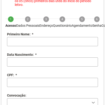
os 05 (cinco) primeiros dias úteis do início do período
letivo.
1
2
3
4
5
6
Acesso
Dados Pessoais
Endereço
Questionário
Agendamento
Senha
Co
Primeiro Nome:
*
Data Nascimento:
*
CPF:
*
Convocação: