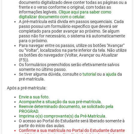
documento digitalizado deve conter todas as páginas ou a
frente e o verso conforme o original, com todas as
informações legíveis.
Clique aqui para saber como
digitalizar documento com o celular.
A pré-matrícula está divida em passos sequenciais. Cada
passo possui um formulário específico que deverá ser
completado para poder avançar ao próximo. Se algum
passo não for necessário, o sistema irá automaticamente
para o próximo.
Para navegar entre os passos, utilize os botões "Avançar"
ou "Voltar", localizados na parte inferior da tela. Não utilize
os botões do navegador (Voltar, Avançar ou Atualizar
(F5)).
Os formulários preenchidos serão efetivamente salvos
somente no último passo.
Se tiver alguma dúvida, consulte o
tutorial
ou a
ajuda
da
pré-matrícula.
Após a pré-matrícula:
Envie a sua foto.
Acompanhe a situação da sua pré-matrícula.
Reenvie determinado documento, se solicitado pela
PROGRAD.
Imprima o(s) comprovante(s) da Pré-Matrícula.
O acesso ao Portal do Estudante será liberado somente à
partir do início das aulas.
Confirme a sua matrícula no Portal do Estudante durante