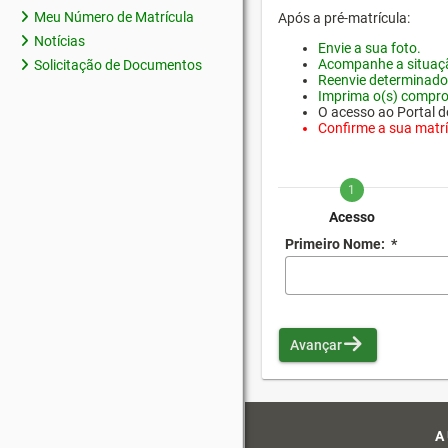
Meu Número de Matrícula
Após a pré-matrícula:
Notícias
Envie a sua foto.
Acompanhe a situaçã
Solicitação de Documentos
Reenvie determinado
Imprima o(s) compro
O acesso ao Portal do
Confirme a sua matríc
1
Acesso
Primeiro Nome:
*
Avançar
A