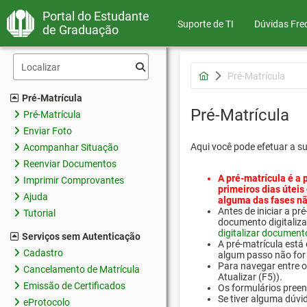
Portal do Estudante
Suporte de TI
Dúvidas Fre
de Graduação
Pré-Matrícula
Pré-Matrícula
Pré-Matrícula
Pré-Matrícula
Enviar Foto
Aqui você pode efetuar a s
Acompanhar Situação
Reenviar Documentos
A pré-matrícula é a 
Imprimir Comprovantes
primeiros dias úteis
Ajuda
alguma das fases nã
Antes de iniciar a 
Tutorial
documento digitaliza
digitalizar document
Serviços sem Autenticação
A pré-matrícula está
Cadastro
algum passo não for 
Para navegar entre os
Cancelamento de Matrícula
Atualizar (F5)).
Emissão de Certificados
Os formulários preen
Se tiver alguma dúvi
eProtocolo