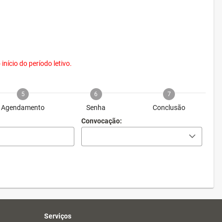
nício do período letivo.
5
6
7
Agendamento
Senha
Conclusão
Convocação:
Serviços