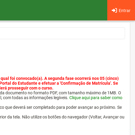
Entrar
 qual foi convocado(a). A segunda fase ocorrerá nos 05 (cinco)
 Portal do Estudante e efetuar a 'Confirmação de Matrícula'. Se
derá prosseguir com o curso.
ra cada documento no formato PDF, com tamanho máximo de 1MB. O
l, com todas as informações legíveis.
Clique aqui para saber como
ico que deverá ser completado para poder avançar ao próximo. Se
erior da tela. Não utilize os botões do navegador (Voltar, Avançar ou