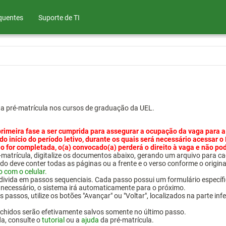
quentes
Suporte de TI
ua pré-matrícula nos cursos de graduação da UEL.
primeira fase a ser cumprida para assegurar a ocupação da vaga para a
 do início do período letivo, durante os quais será necessário acessar o
o for completada, o(a) convocado(a) perderá o direito à vaga e não po
pré-matrícula, digitalize os documentos abaixo, gerando um arquivo pa
do deve conter todas as páginas ou a frente e o verso conforme o origina
o com o celular.
 divida em passos sequenciais. Cada passo possui um formulário específ
necessário, o sistema irá automaticamente para o próximo.
 passos, utilize os botões "Avançar" ou "Voltar", localizados na parte inf
chidos serão efetivamente salvos somente no último passo.
da, consulte o
tutorial
ou a
ajuda
da pré-matrícula.