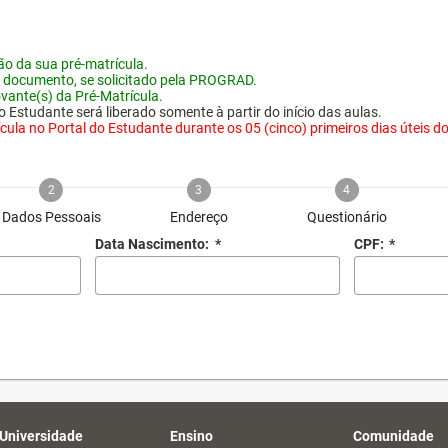
o da sua pré-matrícula.
 documento, se solicitado pela PROGRAD.
vante(s) da Pré-Matrícula.
 Estudante será liberado somente à partir do início das aulas.
ula no Portal do Estudante durante os 05 (cinco) primeiros dias úteis do i
2
3
4
Dados Pessoais
Endereço
Questionário
Data Nascimento:
*
CPF:
*
 Universidade
Ensino
Comunidade