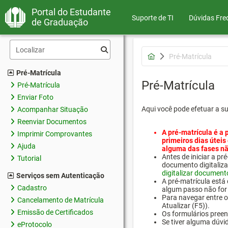
Portal do Estudante
Suporte de TI
Dúvidas Fre
de Graduação
Pré-Matrícula
Pré-Matrícula
Pré-Matrícula
Pré-Matrícula
Enviar Foto
Aqui você pode efetuar a s
Acompanhar Situação
Reenviar Documentos
A pré-matrícula é a 
Imprimir Comprovantes
primeiros dias úteis
Ajuda
alguma das fases nã
Antes de iniciar a 
Tutorial
documento digitaliza
digitalizar document
Serviços sem Autenticação
A pré-matrícula está
Cadastro
algum passo não for 
Para navegar entre os
Cancelamento de Matrícula
Atualizar (F5)).
Emissão de Certificados
Os formulários preen
Se tiver alguma dúvi
eProtocolo