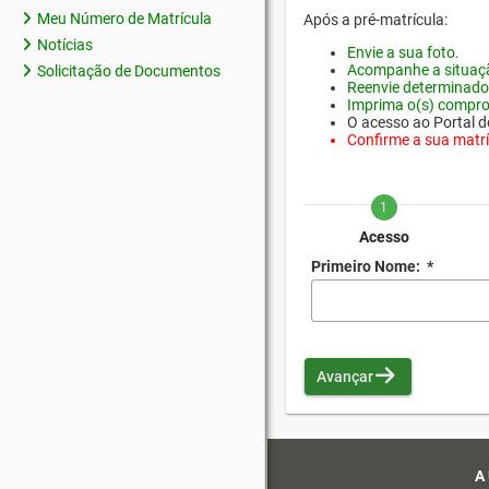
Meu Número de Matrícula
Após a pré-matrícula:
Notícias
Envie a sua foto.
Acompanhe a situaçã
Solicitação de Documentos
Reenvie determinado
Imprima o(s) compro
O acesso ao Portal do
Confirme a sua matríc
1
Acesso
Primeiro Nome:
*
Avançar
A