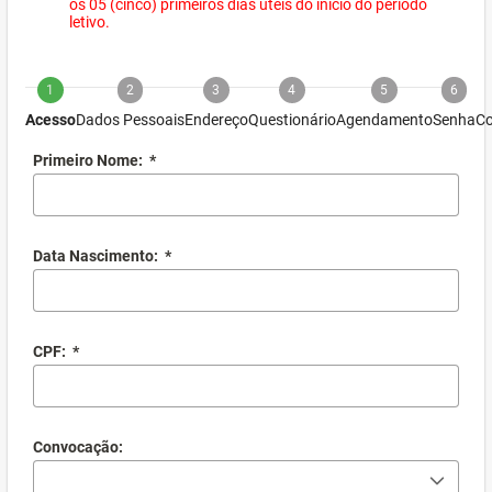
os 05 (cinco) primeiros dias úteis do início do período
letivo.
1
2
3
4
5
6
Acesso
Dados Pessoais
Endereço
Questionário
Agendamento
Senha
Co
Primeiro Nome:
*
Data Nascimento:
*
CPF:
*
Convocação: