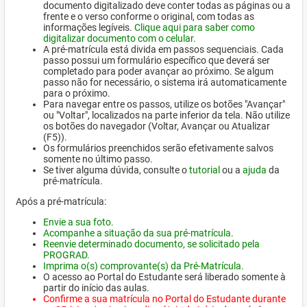
documento digitalizado deve conter todas as páginas ou a
frente e o verso conforme o original, com todas as
informações legíveis.
Clique aqui para saber como
digitalizar documento com o celular.
A pré-matrícula está divida em passos sequenciais. Cada
passo possui um formulário específico que deverá ser
completado para poder avançar ao próximo. Se algum
passo não for necessário, o sistema irá automaticamente
para o próximo.
Para navegar entre os passos, utilize os botões "Avançar"
ou "Voltar", localizados na parte inferior da tela. Não utilize
os botões do navegador (Voltar, Avançar ou Atualizar
(F5)).
Os formulários preenchidos serão efetivamente salvos
somente no último passo.
Se tiver alguma dúvida, consulte o
tutorial
ou a
ajuda
da
pré-matrícula.
Após a pré-matrícula:
Envie a sua foto.
Acompanhe a situação da sua pré-matrícula.
Reenvie determinado documento, se solicitado pela
PROGRAD.
Imprima o(s) comprovante(s) da Pré-Matrícula.
O acesso ao Portal do Estudante será liberado somente à
partir do início das aulas.
Confirme a sua matrícula no Portal do Estudante durante