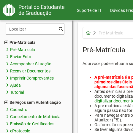
Portal do Estudante
Suporte de TI
Dúvidas Fre
de Graduação
Pré-Matrícula
Pré-Matrícula
Pré-Matrícula
Pré-Matrícula
Enviar Foto
Aqui você pode efetuar a s
Acompanhar Situação
Reenviar Documentos
A pré-matrícula é a 
Imprimir Comprovantes
primeiros dias úteis
Ajuda
alguma das fases nã
Antes de iniciar a 
Tutorial
documento digitaliza
digitalizar document
Serviços sem Autenticação
A pré-matrícula está
Cadastro
algum passo não for 
Para navegar entre os
Cancelamento de Matrícula
Atualizar (F5)).
Emissão de Certificados
Os formulários preen
Se tiver alguma dúvi
eProtocolo