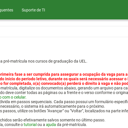
quentes
Suporte de TI
ua pré-matrícula nos cursos de graduação da UEL.
primeira fase a ser cumprida para assegurar a ocupação da vaga para a
 do início do período letivo, durante os quais será necessário acessar o
o for completada, o(a) convocado(a) perderá o direito à vaga e não po
pré-matrícula, digitalize os documentos abaixo, gerando um arquivo pa
do deve conter todas as páginas ou a frente e o verso conforme o origina
o com o celular.
 divida em passos sequenciais. Cada passo possui um formulário específ
necessário, o sistema irá automaticamente para o próximo.
 passos, utilize os botões "Avançar" ou "Voltar", localizados na parte inf
chidos serão efetivamente salvos somente no último passo.
da, consulte o
tutorial
ou a
ajuda
da pré-matrícula.