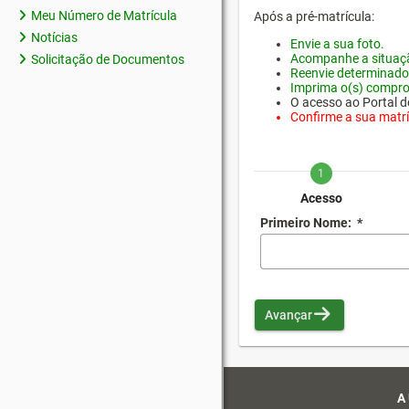
Meu Número de Matrícula
Após a pré-matrícula:
Notícias
Envie a sua foto.
Acompanhe a situaçã
Solicitação de Documentos
Reenvie determinado
Imprima o(s) compro
O acesso ao Portal do
Confirme a sua matríc
1
Acesso
Primeiro Nome:
*
Avançar
A