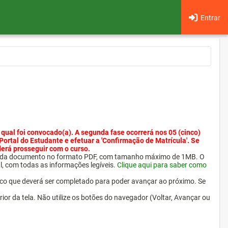
Entrar
 qual foi convocado(a). A segunda fase ocorrerá nos 05 (cinco)
 Portal do Estudante e efetuar a 'Confirmação de Matrícula'. Se
derá prosseguir com o curso.
ra cada documento no formato PDF, com tamanho máximo de 1MB. O
l, com todas as informações legíveis.
Clique aqui para saber como
ico que deverá ser completado para poder avançar ao próximo. Se
erior da tela. Não utilize os botões do navegador (Voltar, Avançar ou