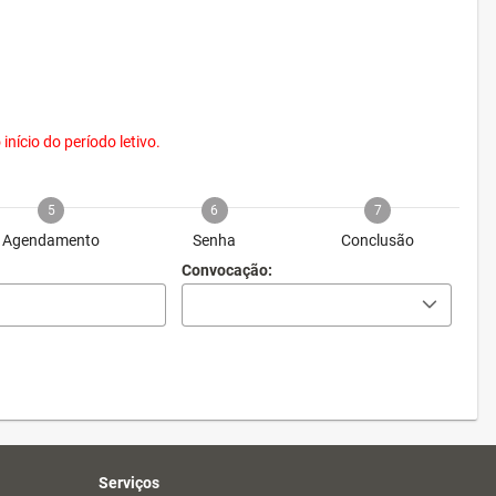
nício do período letivo.
5
6
7
Agendamento
Senha
Conclusão
Convocação:
Serviços