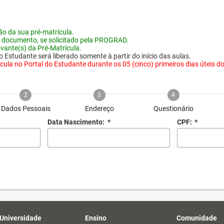
o da sua pré-matrícula.
 documento, se solicitado pela PROGRAD.
vante(s) da Pré-Matrícula.
 Estudante será liberado somente à partir do início das aulas.
ula no Portal do Estudante durante os 05 (cinco) primeiros dias úteis do i
2
3
4
Dados Pessoais
Endereço
Questionário
Data Nascimento:
*
CPF:
*
 Universidade
Ensino
Comunidade