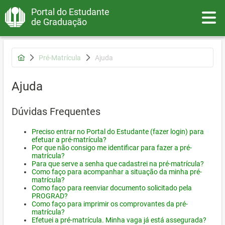
Portal do Estudante
Toggle
de Graduação
Pré-Matrícula
Ajuda
Ajuda
Dúvidas Frequentes
Preciso entrar no Portal do Estudante (fazer login) para
efetuar a pré-matrícula?
Por que não consigo me identificar para fazer a pré-
matrícula?
Para que serve a senha que cadastrei na pré-matrícula?
Como faço para acompanhar a situação da minha pré-
matrícula?
Como faço para reenviar documento solicitado pela
PROGRAD?
Como faço para imprimir os comprovantes da pré-
matrícula?
Efetuei a pré-matrícula. Minha vaga já está assegurada?