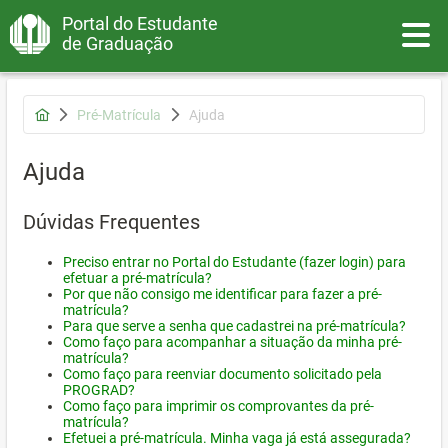
Portal do Estudante
Toggle
de Graduação
Pré-Matrícula
Ajuda
Ajuda
Dúvidas Frequentes
Preciso entrar no Portal do Estudante (fazer login) para
efetuar a pré-matrícula?
Por que não consigo me identificar para fazer a pré-
matrícula?
Para que serve a senha que cadastrei na pré-matrícula?
Como faço para acompanhar a situação da minha pré-
matrícula?
Como faço para reenviar documento solicitado pela
PROGRAD?
Como faço para imprimir os comprovantes da pré-
matrícula?
Efetuei a pré-matrícula. Minha vaga já está assegurada?