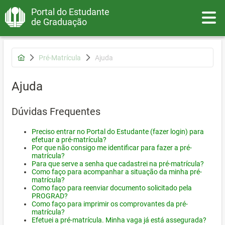
Portal do Estudante
Toggle
de Graduação
Pré-Matrícula
Ajuda
Ajuda
Dúvidas Frequentes
Preciso entrar no Portal do Estudante (fazer login) para
efetuar a pré-matrícula?
Por que não consigo me identificar para fazer a pré-
matrícula?
Para que serve a senha que cadastrei na pré-matrícula?
Como faço para acompanhar a situação da minha pré-
matrícula?
Como faço para reenviar documento solicitado pela
PROGRAD?
Como faço para imprimir os comprovantes da pré-
matrícula?
Efetuei a pré-matrícula. Minha vaga já está assegurada?