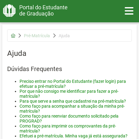
Portal do Estudante
Toggle
de Graduação
Pré-Matrícula
Ajuda
Ajuda
Dúvidas Frequentes
Preciso entrar no Portal do Estudante (fazer login) para
efetuar a pré-matrícula?
Por que não consigo me identificar para fazer a pré-
matrícula?
Para que serve a senha que cadastrei na pré-matrícula?
Como faço para acompanhar a situação da minha pré-
matrícula?
Como faço para reenviar documento solicitado pela
PROGRAD?
Como faço para imprimir os comprovantes da pré-
matrícula?
Efetuei a pré-matrícula. Minha vaga já está assegurada?