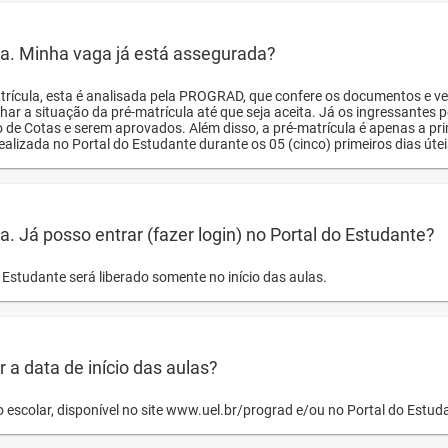
ula. Minha vaga já está assegurada?
trícula, esta é analisada pela PROGRAD, que confere os documentos e ve
har a situação da pré-matrícula até que seja aceita. Já os ingressante
o de Cotas e serem aprovados. Além disso, a pré-matrícula é apenas a pr
ealizada no Portal do Estudante durante os 05 (cinco) primeiros dias úteis
la. Já posso entrar (fazer login) no Portal do Estudante?
Estudante será liberado somente no início das aulas.
a data de início das aulas?
o escolar, disponível no site www.uel.br/prograd e/ou no Portal do Estu