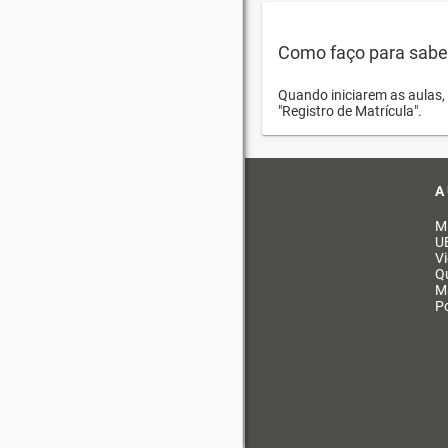
Como faço para saber 
Quando iniciarem as aulas, 
"Registro de Matrícula".
A
M
U
V
Q
M
Po