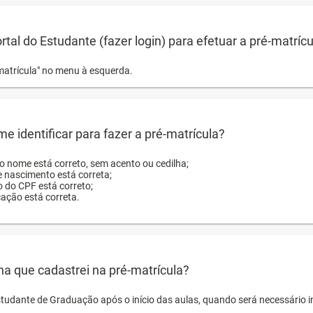
ortal do Estudante (fazer login) para efetuar a pré-matríc
matrícula" no menu à esquerda.
e identificar para fazer a pré-matrícula?
ro nome está correto, sem acento ou cedilha;
e nascimento está correta;
o do CPF está correto;
cação está correta.
ha que cadastrei na pré-matrícula?
studante de Graduação após o início das aulas, quando será necessário 