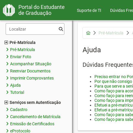
Portal do Estudante
Suporte de TI
Dúvidas Fre
de Graduação
Pré-Matrícula
Pré-Matrícula
Ajuda
Pré-Matrícula
Enviar Foto
Dúvidas Frequente
Acompanhar Situação
Reenviar Documentos
Preciso entrar no Por
Imprimir Comprovantes
Por que não consigo 
Ajuda
Para que serve a sen
Como faço para acom
Tutorial
Como faço para reen
Como faço para impr
Serviços sem Autenticação
Efetuei a pré-matríc
Cadastro
Efetuei a pré-matrícu
Como faço para saber
Cancelamento de Matrícula
Como faço para saber
Emissão de Certificados
eProtocolo