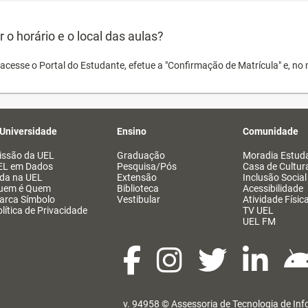
o horário e o local das aulas?
acesse o Portal do Estudante, efetue a "Confirmação de Matrícula" e, no 
 Universidade
Ensino
Comunidade
issão da UEL
Graduação
Moradia Estuda
EL em Dados
Pesquisa/Pós
Casa de Cultur
ida na UEL
Extensão
Inclusão Social
uem é Quem
Biblioteca
Acessibilidade
arca Símbolo
Vestibular
Atividade Físic
lítica de Privacidade
TV UEL
UEL FM
v. 94958 ©
Assessoria de Tecnologia de In