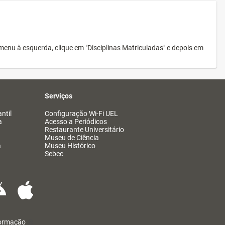
menu à esquerda, clique em "Disciplinas Matriculadas" e depois em
Serviços
ntil
Configuração Wi-Fi UEL
a
Acesso a Periódicos
Restaurante Universitário
Museu de Ciência
a
Museu Histórico
Sebec
formação
@