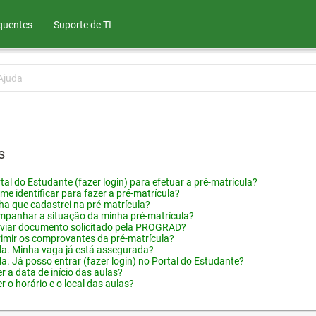
quentes
Suporte de TI
Ajuda
s
tal do Estudante (fazer login) para efetuar a pré-matrícula?
me identificar para fazer a pré-matrícula?
ha que cadastrei na pré-matrícula?
panhar a situação da minha pré-matrícula?
viar documento solicitado pela PROGRAD?
imir os comprovantes da pré-matrícula?
ula. Minha vaga já está assegurada?
la. Já posso entrar (fazer login) no Portal do Estudante?
 a data de início das aulas?
 o horário e o local das aulas?