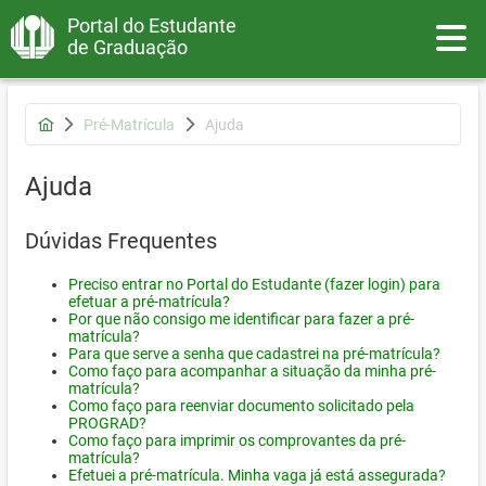
Portal do Estudante
Toggle
de Graduação
Pré-Matrícula
Ajuda
Ajuda
Dúvidas Frequentes
Preciso entrar no Portal do Estudante (fazer login) para
efetuar a pré-matrícula?
Por que não consigo me identificar para fazer a pré-
matrícula?
Para que serve a senha que cadastrei na pré-matrícula?
Como faço para acompanhar a situação da minha pré-
matrícula?
Como faço para reenviar documento solicitado pela
PROGRAD?
Como faço para imprimir os comprovantes da pré-
matrícula?
Efetuei a pré-matrícula. Minha vaga já está assegurada?