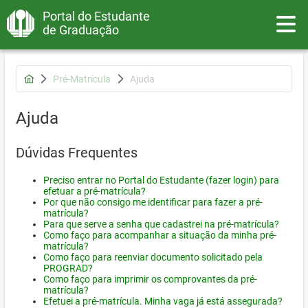
Portal do Estudante
Toggle
de Graduação
Pré-Matrícula
Ajuda
Ajuda
Dúvidas Frequentes
Preciso entrar no Portal do Estudante (fazer login) para
efetuar a pré-matrícula?
Por que não consigo me identificar para fazer a pré-
matrícula?
Para que serve a senha que cadastrei na pré-matrícula?
Como faço para acompanhar a situação da minha pré-
matrícula?
Como faço para reenviar documento solicitado pela
PROGRAD?
Como faço para imprimir os comprovantes da pré-
matrícula?
Efetuei a pré-matrícula. Minha vaga já está assegurada?