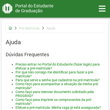
Portal do Estudante
Toggle
de Graduação
Pré-Matrícula
Ajuda
Ajuda
Dúvidas Frequentes
Preciso entrar no Portal do Estudante (fazer login) para
efetuar a pré-matrícula?
Por que não consigo me identificar para fazer a pré-
matrícula?
Para que serve a senha que cadastrei na pré-matrícula?
Como faço para acompanhar a situação da minha pré-
matrícula?
Como faço para reenviar documento solicitado pela
PROGRAD?
Como faço para imprimir os comprovantes da pré-
matrícula?
Efetuei a pré-matrícula. Minha vaga já está assegurada?