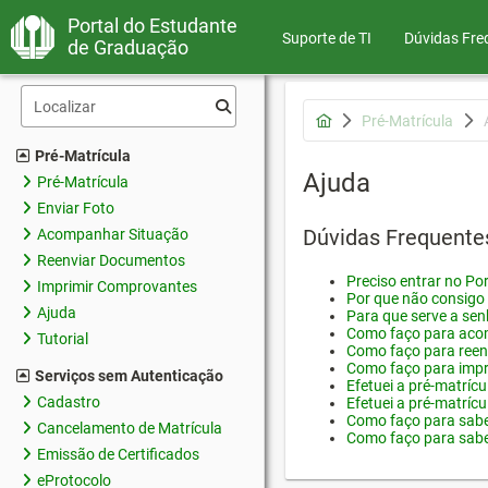
Portal do Estudante
Suporte de TI
Dúvidas Fre
de Graduação
Pré-Matrícula
Pré-Matrícula
Ajuda
Pré-Matrícula
Enviar Foto
Dúvidas Frequente
Acompanhar Situação
Reenviar Documentos
Preciso entrar no Por
Imprimir Comprovantes
Por que não consigo 
Ajuda
Para que serve a sen
Como faço para acom
Tutorial
Como faço para reen
Como faço para impr
Serviços sem Autenticação
Efetuei a pré-matríc
Cadastro
Efetuei a pré-matrícu
Como faço para saber
Cancelamento de Matrícula
Como faço para saber
Emissão de Certificados
eProtocolo