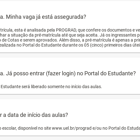
ula. Minha vaga já está assegurada?
trícula, esta é analisada pela PROGRAD, que confere os documentos e ve
har a situação da pré-matrícula até que seja aceita. Já os ingressante
o de Cotas e serem aprovados. Além disso, a pré-matrícula é apenas a pr
ealizada no Portal do Estudante durante os 05 (cinco) primeiros dias úteis
la. Já posso entrar (fazer login) no Portal do Estudante?
Estudante será liberado somente no início das aulas.
a data de início das aulas?
o escolar, disponível no site www.uel.br/prograd e/ou no Portal do Estu