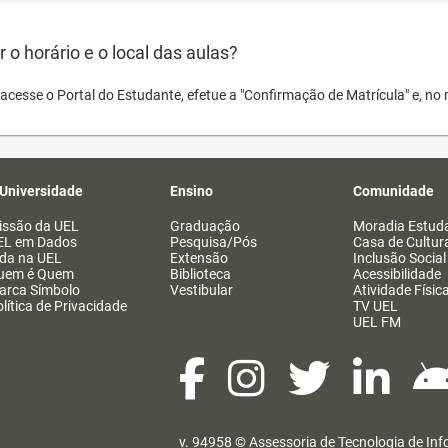
o horário e o local das aulas?
acesse o Portal do Estudante, efetue a "Confirmação de Matrícula" e, no 
 Universidade
Ensino
Comunidade
issão da UEL
Graduação
Moradia Estuda
EL em Dados
Pesquisa/Pós
Casa de Cultur
ida na UEL
Extensão
Inclusão Social
uem é Quem
Biblioteca
Acessibilidade
arca Símbolo
Vestibular
Atividade Físic
lítica de Privacidade
TV UEL
UEL FM
v. 94958 ©
Assessoria de Tecnologia de In