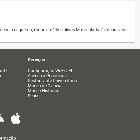
menu à esquerda, clique em "Disciplinas Matriculadas" e depois em
Serviços
ntil
Configuração Wi-Fi UEL
a
Acesso a Periódicos
Restaurante Universitário
Museu de Ciência
a
Museu Histórico
Sebec
formação
@