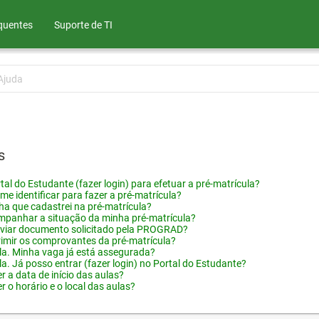
quentes
Suporte de TI
Ajuda
s
tal do Estudante (fazer login) para efetuar a pré-matrícula?
me identificar para fazer a pré-matrícula?
ha que cadastrei na pré-matrícula?
panhar a situação da minha pré-matrícula?
viar documento solicitado pela PROGRAD?
imir os comprovantes da pré-matrícula?
ula. Minha vaga já está assegurada?
la. Já posso entrar (fazer login) no Portal do Estudante?
 a data de início das aulas?
 o horário e o local das aulas?