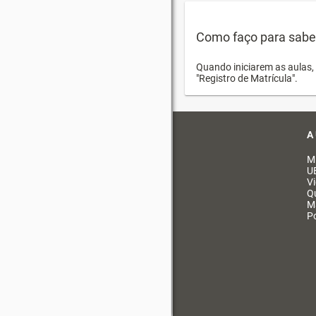
Como faço para saber 
Quando iniciarem as aulas, 
"Registro de Matrícula".
A
M
U
V
Q
M
Po