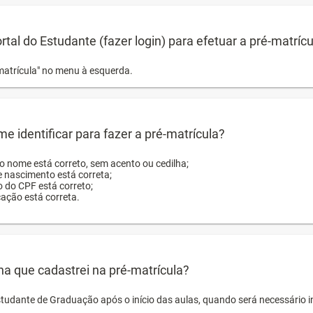
ortal do Estudante (fazer login) para efetuar a pré-matríc
matrícula" no menu à esquerda.
e identificar para fazer a pré-matrícula?
ro nome está correto, sem acento ou cedilha;
e nascimento está correta;
o do CPF está correto;
cação está correta.
ha que cadastrei na pré-matrícula?
studante de Graduação após o início das aulas, quando será necessário 