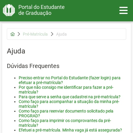
Portal do Estudante
Toggle
de Graduação
Pré-Matrícula
Ajuda
Ajuda
Dúvidas Frequentes
Preciso entrar no Portal do Estudante (fazer login) para
efetuar a pré-matrícula?
Por que não consigo me identificar para fazer a pré-
matrícula?
Para que serve a senha que cadastrei na pré-matrícula?
Como faço para acompanhar a situação da minha pré-
matrícula?
Como faço para reenviar documento solicitado pela
PROGRAD?
Como faço para imprimir os comprovantes da pré-
matrícula?
Efetuei a pré-matrícula. Minha vaga já está assegurada?