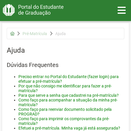
Portal do Estudante
Toggle
de Graduação
Pré-Matrícula
Ajuda
Ajuda
Dúvidas Frequentes
Preciso entrar no Portal do Estudante (fazer login) para
efetuar a pré-matrícula?
Por que não consigo me identificar para fazer a pré-
matrícula?
Para que serve a senha que cadastrei na pré-matrícula?
Como faço para acompanhar a situação da minha pré-
matrícula?
Como faço para reenviar documento solicitado pela
PROGRAD?
Como faço para imprimir os comprovantes da pré-
matrícula?
Efetuei a pré-matrícula. Minha vaga já está assegurada?