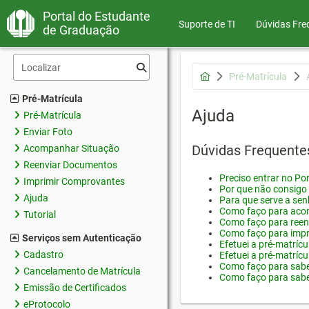
Portal do Estudante
Suporte de TI
Dúvidas Fre
de Graduação
Pré-Matrícula
Pré-Matrícula
Ajuda
Pré-Matrícula
Enviar Foto
Dúvidas Frequente
Acompanhar Situação
Reenviar Documentos
Preciso entrar no Por
Imprimir Comprovantes
Por que não consigo 
Ajuda
Para que serve a sen
Como faço para acom
Tutorial
Como faço para reen
Como faço para impr
Serviços sem Autenticação
Efetuei a pré-matríc
Cadastro
Efetuei a pré-matrícu
Como faço para saber
Cancelamento de Matrícula
Como faço para saber
Emissão de Certificados
eProtocolo