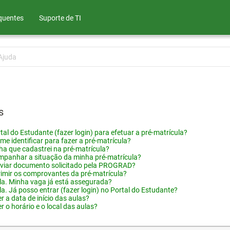
quentes
Suporte de TI
Ajuda
s
tal do Estudante (fazer login) para efetuar a pré-matrícula?
me identificar para fazer a pré-matrícula?
ha que cadastrei na pré-matrícula?
panhar a situação da minha pré-matrícula?
viar documento solicitado pela PROGRAD?
imir os comprovantes da pré-matrícula?
ula. Minha vaga já está assegurada?
la. Já posso entrar (fazer login) no Portal do Estudante?
 a data de início das aulas?
 o horário e o local das aulas?