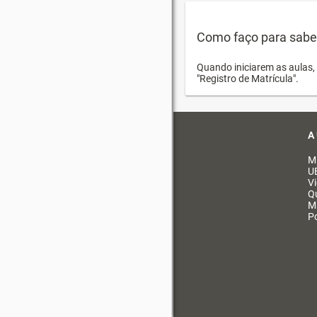
Como faço para saber 
Quando iniciarem as aulas, 
"Registro de Matrícula".
A
M
U
V
Q
M
Po