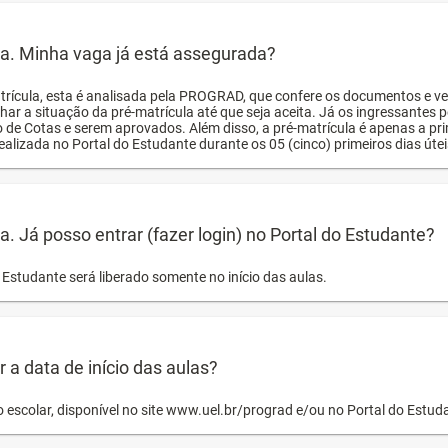
ula. Minha vaga já está assegurada?
trícula, esta é analisada pela PROGRAD, que confere os documentos e ve
har a situação da pré-matrícula até que seja aceita. Já os ingressante
o de Cotas e serem aprovados. Além disso, a pré-matrícula é apenas a pr
ealizada no Portal do Estudante durante os 05 (cinco) primeiros dias úteis
la. Já posso entrar (fazer login) no Portal do Estudante?
Estudante será liberado somente no início das aulas.
a data de início das aulas?
o escolar, disponível no site www.uel.br/prograd e/ou no Portal do Estu