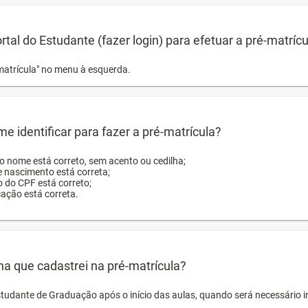
ortal do Estudante (fazer login) para efetuar a pré-matríc
matrícula" no menu à esquerda.
e identificar para fazer a pré-matrícula?
ro nome está correto, sem acento ou cedilha;
e nascimento está correta;
o do CPF está correto;
cação está correta.
ha que cadastrei na pré-matrícula?
studante de Graduação após o início das aulas, quando será necessário 