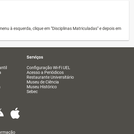
menu à esquerda, clique em "Disciplinas Matriculadas" e depois em
Serviços
ntil
Configuração Wi-Fi UEL
a
Acesso a Periódicos
Restaurante Universitário
Museu de Ciência
a
Museu Histórico
Sebec
formação
@