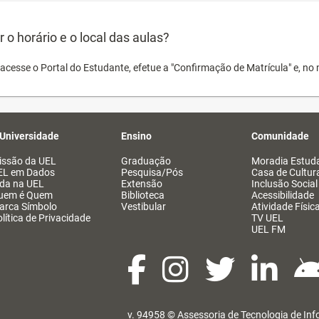
o horário e o local das aulas?
acesse o Portal do Estudante, efetue a "Confirmação de Matrícula" e, no 
 Universidade
Ensino
Comunidade
issão da UEL
Graduação
Moradia Estuda
EL em Dados
Pesquisa/Pós
Casa de Cultur
ida na UEL
Extensão
Inclusão Social
uem é Quem
Biblioteca
Acessibilidade
arca Símbolo
Vestibular
Atividade Físic
lítica de Privacidade
TV UEL
UEL FM
v. 94958 ©
Assessoria de Tecnologia de In