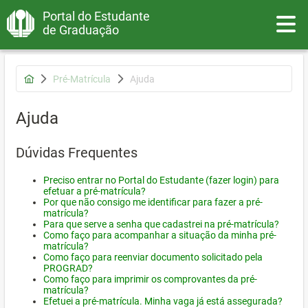
Portal do Estudante
Toggle
de Graduação
Pré-Matrícula
Ajuda
Ajuda
Dúvidas Frequentes
Preciso entrar no Portal do Estudante (fazer login) para
efetuar a pré-matrícula?
Por que não consigo me identificar para fazer a pré-
matrícula?
Para que serve a senha que cadastrei na pré-matrícula?
Como faço para acompanhar a situação da minha pré-
matrícula?
Como faço para reenviar documento solicitado pela
PROGRAD?
Como faço para imprimir os comprovantes da pré-
matrícula?
Efetuei a pré-matrícula. Minha vaga já está assegurada?