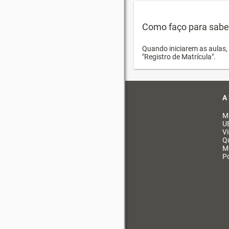
Como faço para saber 
Quando iniciarem as aulas, 
"Registro de Matrícula".
A
M
U
V
Q
M
Po