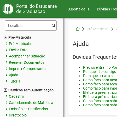
Portal do Estudante
Suporte de TI
Dúvidas Fre
de Graduação
Pré-Matrícula
Pré-Matrícula
Ajuda
Pré-Matrícula
Enviar Foto
Dúvidas Frequente
Acompanhar Situação
Reenviar Documentos
Preciso entrar no Por
Imprimir Comprovantes
Por que não consigo 
Ajuda
Para que serve a sen
Como faço para acom
Tutorial
Como faço para reen
Como faço para impr
Serviços sem Autenticação
Efetuei a pré-matríc
Cadastro
Efetuei a pré-matrícu
Como faço para saber
Cancelamento de Matrícula
Como faço para saber
Emissão de Certificados
eProtocolo