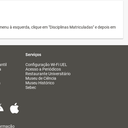
menu à esquerda, clique em "Disciplinas Matriculadas" e depois em
Serviços
ntil
Configuração Wi-Fi UEL
a
Acesso a Periódicos
Restaurante Universitário
Museu de Ciência
a
Museu Histórico
Sebec
formação
@