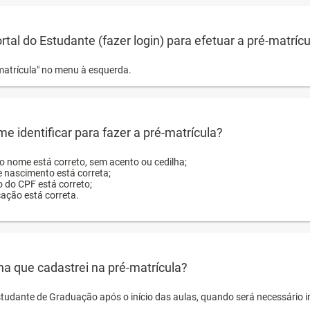
ortal do Estudante (fazer login) para efetuar a pré-matríc
matrícula" no menu à esquerda.
e identificar para fazer a pré-matrícula?
ro nome está correto, sem acento ou cedilha;
e nascimento está correta;
o do CPF está correto;
cação está correta.
ha que cadastrei na pré-matrícula?
studante de Graduação após o início das aulas, quando será necessário 