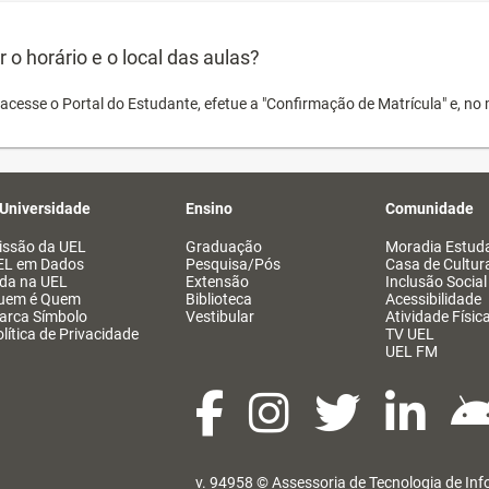
o horário e o local das aulas?
acesse o Portal do Estudante, efetue a "Confirmação de Matrícula" e, no 
 Universidade
Ensino
Comunidade
issão da UEL
Graduação
Moradia Estuda
EL em Dados
Pesquisa/Pós
Casa de Cultur
ida na UEL
Extensão
Inclusão Social
uem é Quem
Biblioteca
Acessibilidade
arca Símbolo
Vestibular
Atividade Físic
lítica de Privacidade
TV UEL
UEL FM
v. 94958 ©
Assessoria de Tecnologia de In