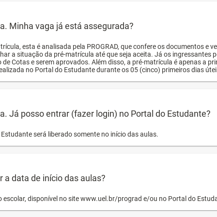
ula. Minha vaga já está assegurada?
trícula, esta é analisada pela PROGRAD, que confere os documentos e ve
har a situação da pré-matrícula até que seja aceita. Já os ingressante
o de Cotas e serem aprovados. Além disso, a pré-matrícula é apenas a pr
ealizada no Portal do Estudante durante os 05 (cinco) primeiros dias úteis
la. Já posso entrar (fazer login) no Portal do Estudante?
Estudante será liberado somente no início das aulas.
a data de início das aulas?
o escolar, disponível no site www.uel.br/prograd e/ou no Portal do Estu