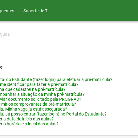
quentes
Suporte de TI
Ajuda
s
tal do Estudante (fazer login) para efetuar a pré-matrícula?
me identificar para fazer a pré-matrícula?
ha que cadastrei na pré-matrícula?
panhar a situação da minha pré-matrícula?
viar documento solicitado pela PROGRAD?
imir os comprovantes da pré-matrícula?
ula. Minha vaga já está assegurada?
la. Já posso entrar (fazer login) no Portal do Estudante?
 a data de início das aulas?
 o horário e o local das aulas?