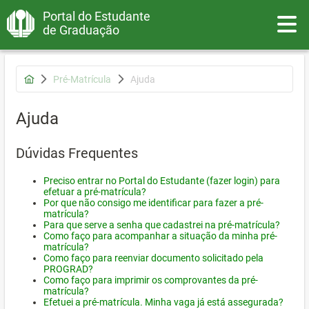
Portal do Estudante
Toggle
de Graduação
Pré-Matrícula
Ajuda
Ajuda
Dúvidas Frequentes
Preciso entrar no Portal do Estudante (fazer login) para
efetuar a pré-matrícula?
Por que não consigo me identificar para fazer a pré-
matrícula?
Para que serve a senha que cadastrei na pré-matrícula?
Como faço para acompanhar a situação da minha pré-
matrícula?
Como faço para reenviar documento solicitado pela
PROGRAD?
Como faço para imprimir os comprovantes da pré-
matrícula?
Efetuei a pré-matrícula. Minha vaga já está assegurada?