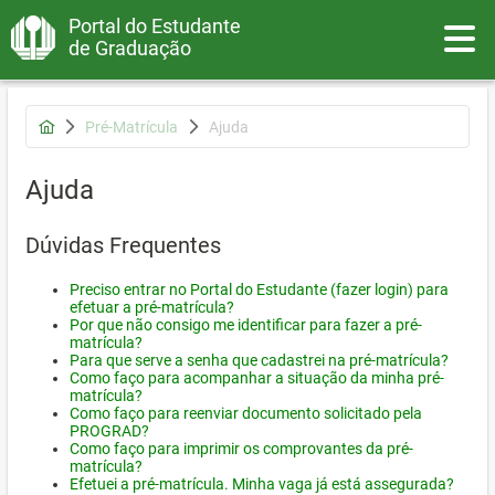
Portal do Estudante
Toggle
de Graduação
Pré-Matrícula
Ajuda
Ajuda
Dúvidas Frequentes
Preciso entrar no Portal do Estudante (fazer login) para
efetuar a pré-matrícula?
Por que não consigo me identificar para fazer a pré-
matrícula?
Para que serve a senha que cadastrei na pré-matrícula?
Como faço para acompanhar a situação da minha pré-
matrícula?
Como faço para reenviar documento solicitado pela
PROGRAD?
Como faço para imprimir os comprovantes da pré-
matrícula?
Efetuei a pré-matrícula. Minha vaga já está assegurada?