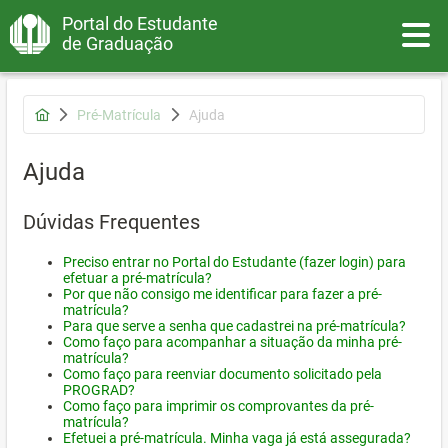
Portal do Estudante
Toggle
de Graduação
Pré-Matrícula
Ajuda
Ajuda
Dúvidas Frequentes
Preciso entrar no Portal do Estudante (fazer login) para
efetuar a pré-matrícula?
Por que não consigo me identificar para fazer a pré-
matrícula?
Para que serve a senha que cadastrei na pré-matrícula?
Como faço para acompanhar a situação da minha pré-
matrícula?
Como faço para reenviar documento solicitado pela
PROGRAD?
Como faço para imprimir os comprovantes da pré-
matrícula?
Efetuei a pré-matrícula. Minha vaga já está assegurada?