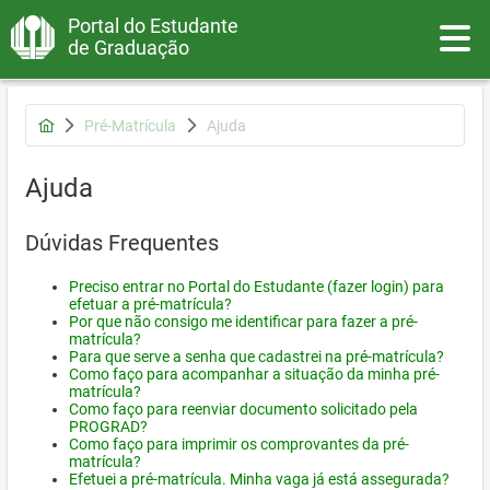
Portal do Estudante
Toggle
de Graduação
Pré-Matrícula
Ajuda
Ajuda
Dúvidas Frequentes
Preciso entrar no Portal do Estudante (fazer login) para
efetuar a pré-matrícula?
Por que não consigo me identificar para fazer a pré-
matrícula?
Para que serve a senha que cadastrei na pré-matrícula?
Como faço para acompanhar a situação da minha pré-
matrícula?
Como faço para reenviar documento solicitado pela
PROGRAD?
Como faço para imprimir os comprovantes da pré-
matrícula?
Efetuei a pré-matrícula. Minha vaga já está assegurada?