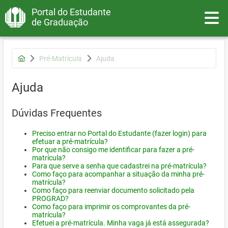
Portal do Estudante
Toggle
de Graduação
Pré-Matrícula
Ajuda
Ajuda
Dúvidas Frequentes
Preciso entrar no Portal do Estudante (fazer login) para
efetuar a pré-matrícula?
Por que não consigo me identificar para fazer a pré-
matrícula?
Para que serve a senha que cadastrei na pré-matrícula?
Como faço para acompanhar a situação da minha pré-
matrícula?
Como faço para reenviar documento solicitado pela
PROGRAD?
Como faço para imprimir os comprovantes da pré-
matrícula?
Efetuei a pré-matrícula. Minha vaga já está assegurada?