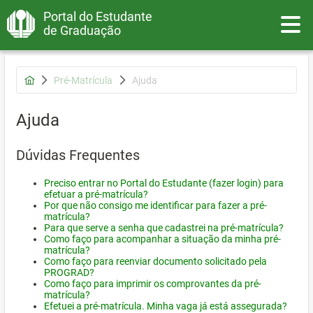
Portal do Estudante
Toggle
de Graduação
Pré-Matrícula
Ajuda
Ajuda
Dúvidas Frequentes
Preciso entrar no Portal do Estudante (fazer login) para
efetuar a pré-matrícula?
Por que não consigo me identificar para fazer a pré-
matrícula?
Para que serve a senha que cadastrei na pré-matrícula?
Como faço para acompanhar a situação da minha pré-
matrícula?
Como faço para reenviar documento solicitado pela
PROGRAD?
Como faço para imprimir os comprovantes da pré-
matrícula?
Efetuei a pré-matrícula. Minha vaga já está assegurada?