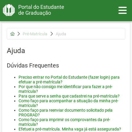
Portal do Estudante
Toggle
de Graduação
Pré-Matrícula
Ajuda
Ajuda
Dúvidas Frequentes
Preciso entrar no Portal do Estudante (fazer login) para
efetuar a pré-matrícula?
Por que não consigo me identificar para fazer a pré-
matrícula?
Para que serve a senha que cadastrei na pré-matrícula?
Como faço para acompanhar a situação da minha pré-
matrícula?
Como faço para reenviar documento solicitado pela
PROGRAD?
Como faço para imprimir os comprovantes da pré-
matrícula?
Efetuei a pré-matrícula. Minha vaga já está assegurada?