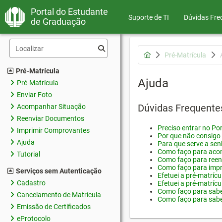
Portal do Estudante
Suporte de TI
Dúvidas Fre
de Graduação
Pré-Matrícula
Pré-Matrícula
Ajuda
Pré-Matrícula
Enviar Foto
Dúvidas Frequente
Acompanhar Situação
Reenviar Documentos
Preciso entrar no Por
Imprimir Comprovantes
Por que não consigo 
Ajuda
Para que serve a sen
Como faço para acom
Tutorial
Como faço para reen
Como faço para impr
Serviços sem Autenticação
Efetuei a pré-matríc
Cadastro
Efetuei a pré-matrícu
Como faço para saber
Cancelamento de Matrícula
Como faço para saber
Emissão de Certificados
eProtocolo