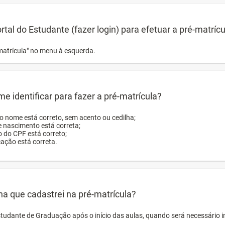
ortal do Estudante (fazer login) para efetuar a pré-matríc
matrícula" no menu à esquerda.
e identificar para fazer a pré-matrícula?
ro nome está correto, sem acento ou cedilha;
e nascimento está correta;
o do CPF está correto;
cação está correta.
ha que cadastrei na pré-matrícula?
studante de Graduação após o início das aulas, quando será necessário 