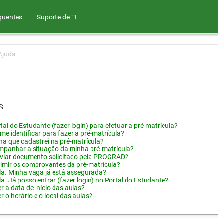
quentes
Suporte de TI
Ajuda
s
tal do Estudante (fazer login) para efetuar a pré-matrícula?
me identificar para fazer a pré-matrícula?
ha que cadastrei na pré-matrícula?
panhar a situação da minha pré-matrícula?
viar documento solicitado pela PROGRAD?
imir os comprovantes da pré-matrícula?
ula. Minha vaga já está assegurada?
la. Já posso entrar (fazer login) no Portal do Estudante?
 a data de início das aulas?
 o horário e o local das aulas?