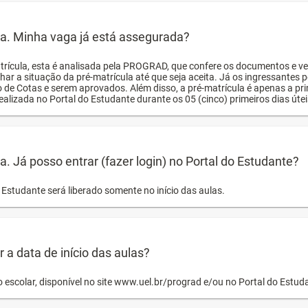
ula. Minha vaga já está assegurada?
trícula, esta é analisada pela PROGRAD, que confere os documentos e ve
har a situação da pré-matrícula até que seja aceita. Já os ingressante
o de Cotas e serem aprovados. Além disso, a pré-matrícula é apenas a pr
ealizada no Portal do Estudante durante os 05 (cinco) primeiros dias úteis
la. Já posso entrar (fazer login) no Portal do Estudante?
Estudante será liberado somente no início das aulas.
a data de início das aulas?
o escolar, disponível no site www.uel.br/prograd e/ou no Portal do Estu