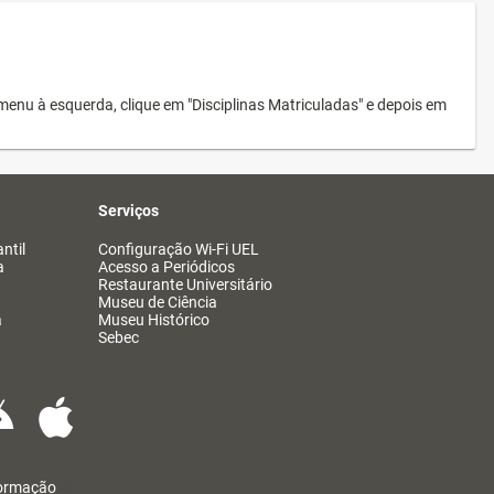
menu à esquerda, clique em "Disciplinas Matriculadas" e depois em
Serviços
ntil
Configuração Wi-Fi UEL
a
Acesso a Periódicos
Restaurante Universitário
Museu de Ciência
a
Museu Histórico
Sebec
formação
@