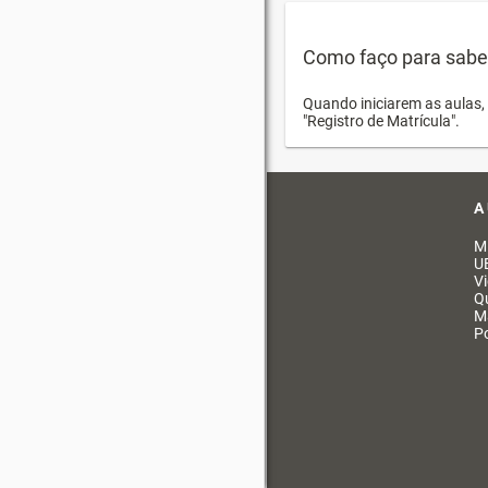
Como faço para saber 
Quando iniciarem as aulas, 
"Registro de Matrícula".
A
M
U
V
Q
M
Po