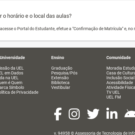
o horário e o local das aulas?
acesse o Portal do Estudante, efetue a "Confirmação de Matrícula" e, no 
 Universidade
Ensino
Comunidade
issão da UEL
Graduação
Moradia Estuda
EL em Dados
Pesquisa/Pós
Casa de Cultur
ida na UEL
Extensão
Inclusão Social
uem é Quem
Biblioteca
Acessibilidade
arca Símbolo
Vestibular
Atividade Físic
lítica de Privacidade
TV UEL
UEL FM
v. 94958 ©
Assessoria de Tecnologia de In