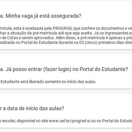
ula. Minha vaga já está assegurada?
trícula, esta é analisada pela PROGRAD, que confere os documentos e ve
har a situação da pré-matrícula até que seja aceita. Já os ingressante
o de Cotas e serem aprovados. Além disso, a pré-matrícula é apenas a pr
ealizada no Portal do Estudante durante os 05 (cinco) primeiros dias úteis
la. Já posso entrar (fazer login) no Portal do Estudante?
Estudante será liberado somente no início das aulas.
a data de início das aulas?
o escolar, disponível no site www.uel.br/prograd e/ou no Portal do Estu