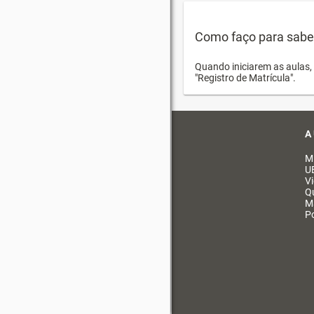
Como faço para saber 
Quando iniciarem as aulas, 
"Registro de Matrícula".
A
M
U
V
Q
M
Po