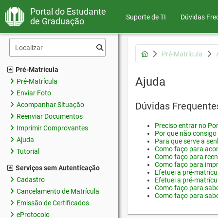
Portal do Estudante
Suporte de TI
Dúvidas Fre
de Graduação
Pré-Matrícula
Pré-Matrícula
Ajuda
Pré-Matrícula
Enviar Foto
Dúvidas Frequente
Acompanhar Situação
Reenviar Documentos
Preciso entrar no Por
Imprimir Comprovantes
Por que não consigo 
Ajuda
Para que serve a sen
Como faço para acom
Tutorial
Como faço para reen
Como faço para impr
Serviços sem Autenticação
Efetuei a pré-matríc
Cadastro
Efetuei a pré-matrícu
Como faço para saber
Cancelamento de Matrícula
Como faço para saber
Emissão de Certificados
eProtocolo