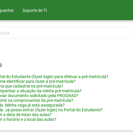
quentes
Suporte de TI
Ajuda
s
tal do Estudante (fazer login) para efetuar a pré-matrícula?
me identificar para fazer a pré-matrícula?
ha que cadastrei na pré-matrícula?
panhar a situação da minha pré-matrícula?
viar documento solicitado pela PROGRAD?
imir os comprovantes da pré-matrícula?
ula. Minha vaga já está assegurada?
la. Já posso entrar (fazer login) no Portal do Estudante?
 a data de início das aulas?
 o horário e o local das aulas?