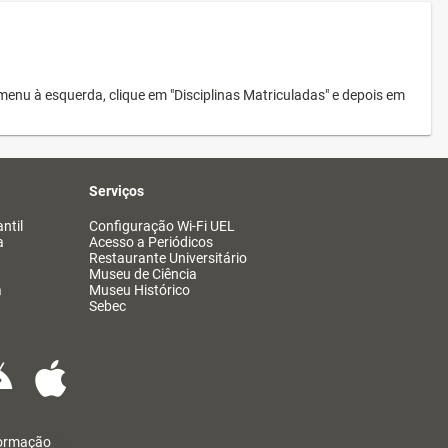
menu à esquerda, clique em "Disciplinas Matriculadas" e depois em
Serviços
ntil
Configuração Wi-Fi UEL
a
Acesso a Periódicos
Restaurante Universitário
Museu de Ciência
a
Museu Histórico
Sebec
formação
@