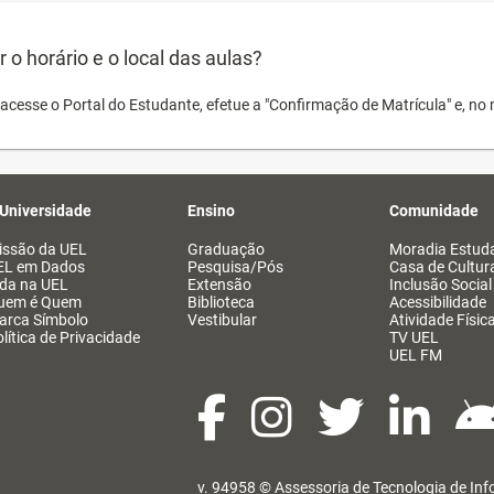
o horário e o local das aulas?
acesse o Portal do Estudante, efetue a "Confirmação de Matrícula" e, no 
 Universidade
Ensino
Comunidade
issão da UEL
Graduação
Moradia Estuda
EL em Dados
Pesquisa/Pós
Casa de Cultur
ida na UEL
Extensão
Inclusão Social
uem é Quem
Biblioteca
Acessibilidade
arca Símbolo
Vestibular
Atividade Físic
lítica de Privacidade
TV UEL
UEL FM
v. 94958 ©
Assessoria de Tecnologia de In