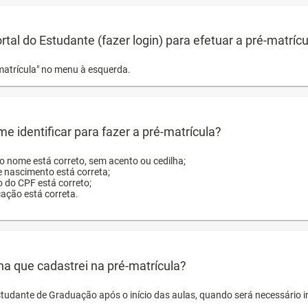
ortal do Estudante (fazer login) para efetuar a pré-matríc
matrícula" no menu à esquerda.
e identificar para fazer a pré-matrícula?
ro nome está correto, sem acento ou cedilha;
e nascimento está correta;
o do CPF está correto;
cação está correta.
ha que cadastrei na pré-matrícula?
studante de Graduação após o início das aulas, quando será necessário 