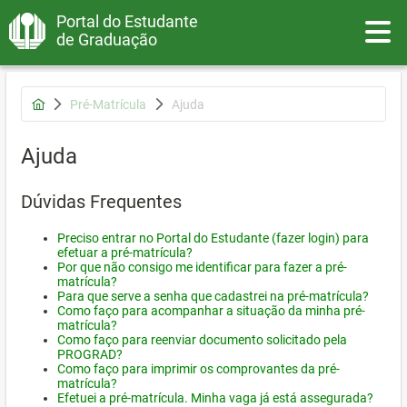
Portal do Estudante
Toggle
de Graduação
Pré-Matrícula
Ajuda
Ajuda
Dúvidas Frequentes
Preciso entrar no Portal do Estudante (fazer login) para
efetuar a pré-matrícula?
Por que não consigo me identificar para fazer a pré-
matrícula?
Para que serve a senha que cadastrei na pré-matrícula?
Como faço para acompanhar a situação da minha pré-
matrícula?
Como faço para reenviar documento solicitado pela
PROGRAD?
Como faço para imprimir os comprovantes da pré-
matrícula?
Efetuei a pré-matrícula. Minha vaga já está assegurada?