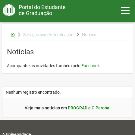
Portal do Estudante
Toggle
de Graduação
Serviços sem Autenticação
Notícias
Notícias
Acompanhe as novidades também pelo
Facebook
.
Nenhum registro encontrado.
Veja mais notícias em
PROGRAD
e
O Perobal
A Universidade