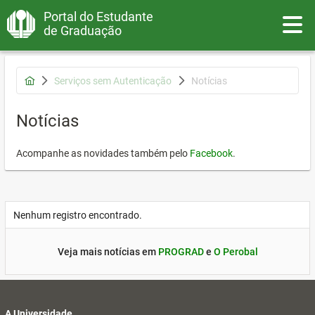
Portal do Estudante
Toggle
de Graduação
Serviços sem Autenticação
Notícias
Notícias
Acompanhe as novidades também pelo
Facebook
.
Nenhum registro encontrado.
Veja mais notícias em
PROGRAD
e
O Perobal
A Universidade