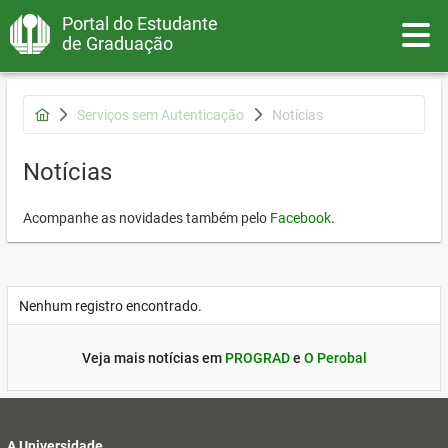
Portal do Estudante
Toggle
de Graduação
Serviços sem Autenticação
Notícias
Notícias
Acompanhe as novidades também pelo
Facebook
.
Nenhum registro encontrado.
Veja mais notícias em
PROGRAD
e
O Perobal
A Universidade