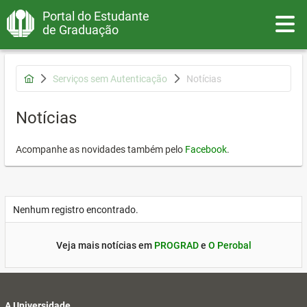
Portal do Estudante
Toggle
de Graduação
Serviços sem Autenticação
Notícias
Notícias
Acompanhe as novidades também pelo
Facebook
.
Nenhum registro encontrado.
Veja mais notícias em
PROGRAD
e
O Perobal
A Universidade