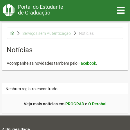
Portal do Estudante
Toggle
de Graduação
Serviços sem Autenticação
Notícias
Notícias
Acompanhe as novidades também pelo
Facebook
.
Nenhum registro encontrado.
Veja mais notícias em
PROGRAD
e
O Perobal
A Universidade