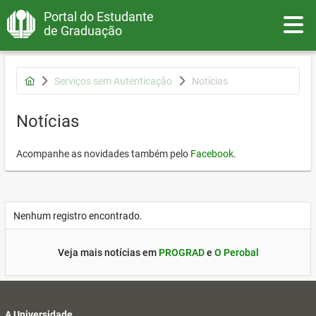
Portal do Estudante
Toggle
de Graduação
Serviços sem Autenticação
Notícias
Notícias
Acompanhe as novidades também pelo
Facebook
.
Nenhum registro encontrado.
Veja mais notícias em
PROGRAD
e
O Perobal
A Universidade